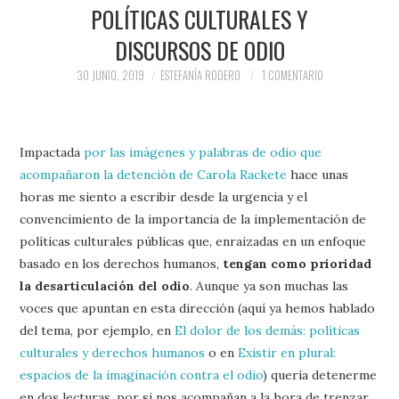
PRENSA Y
POLÍTICAS CULTURALES Y
DISCURSOS DE ODIO
COLABORACIONES)
30 JUNIO, 2019
ESTEFANÍA RODERO
1 COMENTARIO
QUIÉN ES
Impactada
por las imágenes y palabras de odio que
acompañaron la detención de Carola Rackete
hace unas
horas me siento a escribir desde la urgencia y el
convencimiento de la importancia de la implementación de
políticas culturales públicas que, enraizadas en un enfoque
basado en los derechos humanos,
tengan como prioridad
la desarticulación del odio
. Aunque ya son muchas las
voces que apuntan en esta dirección (aquí ya hemos hablado
del tema, por ejemplo, en
El dolor de los demás: políticas
culturales y derechos humanos
o en
Existir en plural:
espacios de la imaginación contra el odio
) quería detenerme
en dos lecturas, por si nos acompañan a la hora de trenzar