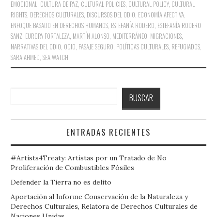
EMOCIONAL
,
CULTURA DE PAZ
,
CULTURAL POLICIES
,
CULTURAL POLICY
,
CULTURAL
RIGHTS
,
DERECHOS CULTURALES
,
DISCURSOS DEL ODIO
,
ECONOMÍA AFECTIVA
,
ENFOQUE BASADO EN DERECHOS HUMANOS
,
ESTEFANÍA RODERO
,
ESTEFANÍA RODERO
SANZ
,
EUROPA FORTALEZA
,
MARTÍN ALONSO
,
MEDITERRÁNEO
,
MIGRACIONES
,
NARRATIVAS DEL ODIO
,
ODIO
,
PASAJE SEGURO
,
POLÍTICAS CULTURALES
,
REFUGIADOS
,
SARA AHMED
,
SEA WATCH
Buscar
BUSCAR
ENTRADAS RECIENTES
#Artists4Treaty: Artistas por un Tratado de No
Proliferación de Combustibles Fósiles
Defender la Tierra no es delito
Aportación al Informe Conservación de la Naturaleza y
Derechos Culturales, Relatora de Derechos Culturales de
Naciones Unidas