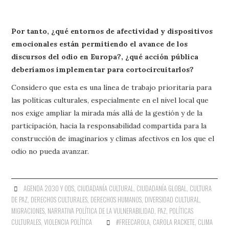
Por tanto, ¿qué entornos de afectividad y dispositivos
emocionales están permitiendo el avance de los
discursos del odio en Europa?, ¿qué acción pública
deberíamos implementar para cortocircuitarlos?
Considero que esta es una línea de trabajo prioritaria para
las políticas culturales, especialmente en el nivel local que
nos exige ampliar la mirada más allá de la gestión y de la
participación, hacia la responsabilidad compartida para la
construcción de imaginarios y climas afectivos en los que el
odio no pueda avanzar.
AGENDA 2030 Y ODS
,
CIUDADANÍA CULTURAL
,
CIUDADANÍA GLOBAL
,
CULTURA
DE PAZ
,
DERECHOS CULTURALES
,
DERECHOS HUMANOS
,
DIVERSIDAD CULTURAL
,
MIGRACIONES
,
NARRATIVA POLÍTICA DE LA VULNERABILIDAD
,
PAZ
,
POLÍTICAS
CULTURALES
,
VIOLENCIA POLÍTICA
#FREECAROLA
,
CAROLA RACKETE
,
CLIMA