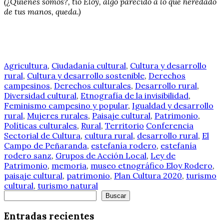
(¿Quiénes somos?, tío Eloy, algo parecido a lo que heredado
de tus manos, queda.)
Agricultura
,
Ciudadanía cultural
,
Cultura y desarrollo
rural
,
Cultura y desarrollo sostenible
,
Derechos
campesinos
,
Derechos culturales
,
Desarrollo rural
,
Diversidad cultural
,
Etnografía de la invisibilidad
,
Feminismo campesino y popular
,
Igualdad y desarrollo
rural
,
Mujeres rurales
,
Paisaje cultural
,
Patrimonio
,
Políticas culturales
,
Rural
,
Territorio
Conferencia
Sectorial de Cultura
,
cultura rural
,
desarrollo rural
,
El
Campo de Peñaranda
,
estefanía rodero
,
estefanía
rodero sanz
,
Grupos de Acción Local
,
Ley de
Patrimonio
,
memoria
,
museo etnográfico Eloy Rodero
,
paisaje cultural
,
patrimonio
,
Plan Cultura 2020
,
turismo
cultural
,
turismo natural
Buscar
Buscar
Entradas recientes