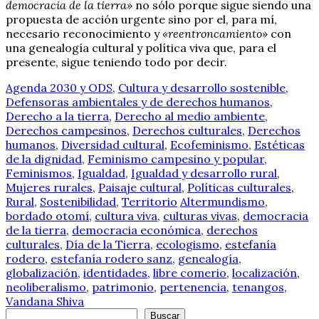
democracia de la tierra»
no sólo porque sigue siendo una
propuesta de acción urgente sino por el, para mí,
necesario reconocimiento y
«reentroncamiento»
con
una genealogía cultural y política viva que, para el
presente, sigue teniendo todo por decir.
Agenda 2030 y ODS
,
Cultura y desarrollo sostenible
,
Defensoras ambientales y de derechos humanos
,
Derecho a la tierra
,
Derecho al medio ambiente
,
Derechos campesinos
,
Derechos culturales
,
Derechos
humanos
,
Diversidad cultural
,
Ecofeminismo
,
Estéticas
de la dignidad
,
Feminismo campesino y popular
,
Feminismos
,
Igualdad
,
Igualdad y desarrollo rural
,
Mujeres rurales
,
Paisaje cultural
,
Políticas culturales
,
Rural
,
Sostenibilidad
,
Territorio
Altermundismo
,
bordado otomí
,
cultura viva
,
culturas vivas
,
democracia
de la tierra
,
democracia económica
,
derechos
culturales
,
Día de la Tierra
,
ecologismo
,
estefanía
rodero
,
estefanía rodero sanz
,
genealogía
,
globalización
,
identidades
,
libre comerio
,
localización
,
neoliberalismo
,
patrimonio
,
pertenencia
,
tenangos
,
Vandana Shiva
Buscar
Buscar