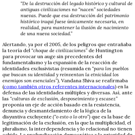
“De la destrucción del legado histórico y cultural de
antiguas civilizaciones no “nacen” sociedades
nuevas. Puede que esa destrucción del patrimonio
histórico iraquí fuese únicamente necesaria, en
realidad, para mantener la ilusión de nacimiento
de una nueva sociedad.”
Alertando, ya por el 2005, de los peligros que entrañaba
la teoría del
“choque de civilizaciones”
de Huntington
para provocar un auge sin precedentes del
fundamentalismo y la expansión de la reacción de
identidades exclusivistas (resumida en
“para los pueblos
que buscan su identidad y reinventan la etnicidad los
enemigos son esenciales”
), Vandana Shiva se reafirmaba
(
como también otros referentes internacionales
) en la
defensa de las identidades múltiples y diversas. Así, ante
las
“culturas de exclusión, desposeimiento y escasez”
proponía un eje de acción basado en la resistencia,
denuncia y desmantelamiento de la lógica de la
disyuntiva excluyente
(“o esto o lo otro”)
que es la base de
legitimación de la exclusión, en la que la multiplicidad, el
pluralismo, la interdependencia y lo relacional no tienen
cabida. La profundización democrática y la prioridad de