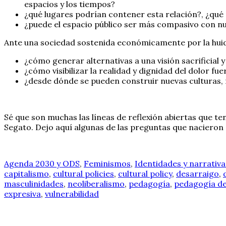
espacios y los tiempos?
¿qué lugares podrían contener esta relación?, ¿qué pa
¿puede el espacio público ser más compasivo con nu
Ante una sociedad sostenida económicamente por la huid
¿cómo generar alternativas a una visión sacrificial 
¿cómo visibilizar la realidad y dignidad del dolor f
¿desde dónde se pueden construir nuevas culturas, m
Sé que son muchas las líneas de reflexión abiertas que t
Segato. Dejo aquí algunas de las preguntas que nacieron
Agenda 2030 y ODS
,
Feminismos
,
Identidades y narrativa
capitalismo
,
cultural policies
,
cultural policy
,
desarraigo
,
masculinidades
,
neoliberalismo
,
pedagogía
,
pedagogía de
expresiva
,
vulnerabilidad