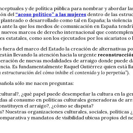
eptuales y de política pública para nombrar y abordar las
ión del
“acoso político” a las mujeres
dentro de las estru
a planteado o desarrollado como tal en España; la violenc
 ante la que los medios de comunicación en España tendría
de nuevos marcos de derecho internacional que contemplen,
s estatales, como son los ejecutados por los sicariatos o 
 fuera del marco del Estado la creación de alternativas pol
 están llevando la atención hacia la urgente
reconstrucción
generación de nuevas modalidades de arraigo donde puede d
lencia. Es fundamentalmente Raquel Gutiérrez quien está ll
a estructuración del cómo inhibe el contenido y lo perpetúa”)
.
spañola sólo me nacen preguntas:
 cultural?, ¿qué papel puede desempeñar la cultura en la g
das al consumo en políticas culturales generadoras de arr
onstituyen el arraigo?, ¿cómo se disputa?
? Nuestras organizaciones culturales, sociales, políticas
omparativa y mandatos de visibilidad ubicua propios del n