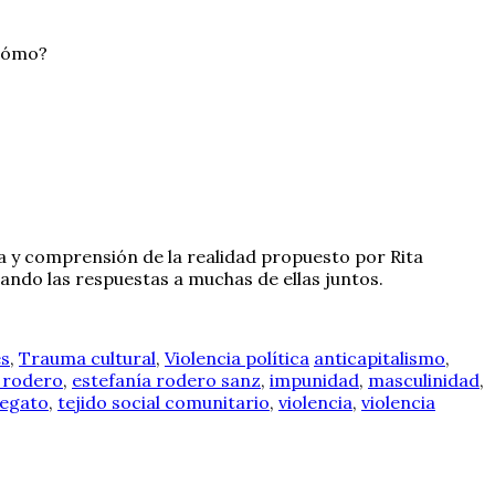
¿cómo?
ra y comprensión de la realidad propuesto por Rita
ando las respuestas a muchas de ellas juntos.
es
,
Trauma cultural
,
Violencia política
anticapitalismo
,
 rodero
,
estefanía rodero sanz
,
impunidad
,
masculinidad
,
Segato
,
tejido social comunitario
,
violencia
,
violencia