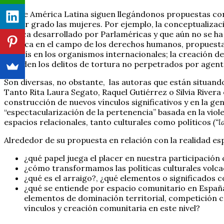
Desde América Latina siguen llegándonos propuestas conc
mayor grado las mujeres. Por ejemplo, la conceptualizac
pública desarrollado por Parlaméricas y que aún no se h
jurídica en el campo de los derechos humanos, propuesta
de país en los organismos internacionales; la creación 
aborden los delitos de tortura no perpetrados por agente
Son diversas, no obstante, las autoras que están situando
Tanto Rita Laura Segato, Raquel Gutiérrez o Silvia Rivera
construcción de nuevos vínculos significativos y en la 
“espectacularización de la pertenencia” basada en la vio
espacios relacionales, tanto culturales como políticos
(“l
Alrededor de su propuesta en relación con la realidad e
¿qué papel juega el placer en nuestra participación
¿cómo transformamos las políticas culturales volca
¿qué es el arraigo?, ¿qué elementos o significados c
¿qué se entiende por espacio comunitario en España
elementos de dominación territorial, competición c
vínculos y creación comunitaria en este nivel?