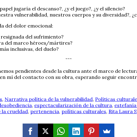
pel jugaría el descanso?, ¿y el juego?, ¿y el silencio?
estra vulnerabilidad, nuestros cuerpos y su diversidad?, 
a del dolor emocional:
y resignada del sufrimiento?
uera del marco héroes/mártires?
ás inclusivas, del duelo?
˜˜˜
enemos pendientes desde la cultura ante el marco de lectu
 en mí del contacto con su obra, esperando seguir encontr
s
,
Narrativa política de la vulnerabilidad
,
Políticas cultural
desobediencia
,
espectacularización de la cultura
,
estefanía
 la crueldad
,
pertenencia
,
políticas culturales
,
Rita Laura 