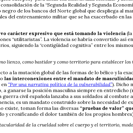
 la consolidación de la “Segunda Realidad y Segunda Econom
 negro de los bancos del Norte global que despliega al mar
ales del entrenamiento militar que se ha exacerbado en las
evo carácter expresivo que está tomando la violencia
(la
es “utilitaristas”. La violencia se habría convertido así e
rios, siguiendo la “contigüidad cognitiva” entre los mismo
mo lienzo, como bastidor y como territorio para establecer los 
ecto a la mutación global de las formas de lo bélico y la e
ro
las interconexiones entre el mandato de masculinidad
, en
“Por una narrativa política de la vulnerabilidad”
). Dicho 
, a ganarse la posición masculina siempre en entredicho
(
 guerra civil española lanzaba a sus soldados al combate a
cia, es un mandato construido sobre la necesidad de exhib
no existe, toman forma las diversas
“pruebas de valor” que
do y cronificando el dolor también de los propios hombres)
acularidad de la crueldad sobre el cuerpo y el territorio, mod