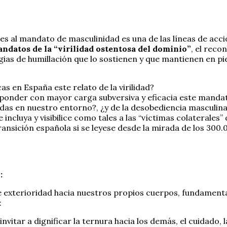
s al mandato de masculinidad es una de las líneas de acc
ndatos de la “virilidad ostentosa del dominio”
, el reco
gias de humillación que lo sostienen y que mantienen en pie 
as en España este relato de la virilidad?
sponder con mayor carga subversiva y eficacia este manda
das en nuestro entorno?, ¿y de la desobediencia masculin
ncluya y visibilice como tales a las “víctimas colaterales”
transición española si se leyese desde la mirada de los 30
:
 de exterioridad hacia nuestros propios cuerpos, fundamen
:
vitar a dignificar la ternura hacia los demás, el cuidado, 