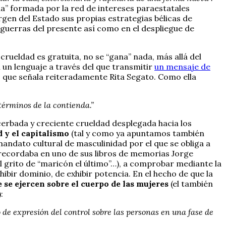
ía” formada por la red de intereses paraestatales
gen del Estado sus propias estrategias bélicas de
 guerras del presente así como en el despliegue de
 crueldad es gratuita, no se “gana” nada, más allá del
n un lenguaje a través del que transmitir
un mensaje de
s que señala reiteradamente Rita Segato. Como ella
términos de la contienda.”
xacerbada y creciente crueldad desplegada hacia los
 y el capitalismo
(tal y como ya apuntamos también
mandato cultural de masculinidad por el que se obliga a
recordaba en uno de sus libros de memorias Jorge
l grito de “maricón el último”…), a comprobar mediante la
ir dominio, de exhibir potencia. En el hecho de que la
 se ejercen sobre el cuerpo de las mujeres
(el también
:
o de expresión del control sobre las personas en una fase de