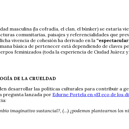
ad masculina (la cofradía, el clan, el búnker) se estaría 
tructuras comunitarias, paisajes y referencialidades que p
dicha vivencia de cohesión ha derivado en la
“espectacular
humana básica de pertenecer está dependiendo de claves p
uerpos feminizados (toda la experiencia de Ciudad Juárez 
OGÍA DE LA CRUELDAD
n desarrollar las políticas culturales para contribuir a ge
a pregunta lanzada por
Edurne Portela en «El eco de los d
ia:
mbio imaginativo sustancial?, (…) ¿podemos plantearnos los ni