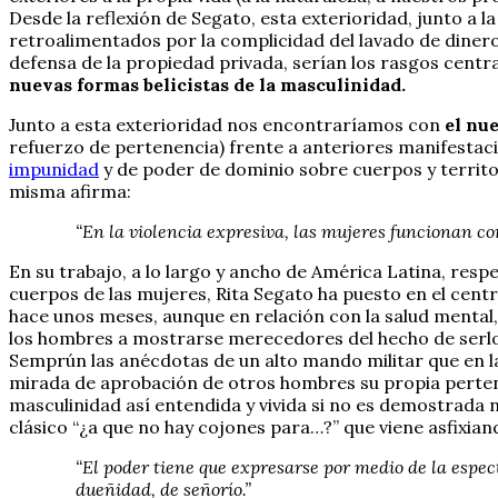
Desde la reflexión de Segato, esta exterioridad, junto a
retroalimentados por la complicidad del lavado de dinero
defensa de la propiedad privada, serían los rasgos centr
nuevas formas belicistas de la masculinidad.
Junto a esta exterioridad nos encontraríamos con
el nu
refuerzo de pertenencia) frente a anteriores manifestacion
impunidad
y de poder de dominio sobre cuerpos y territo
misma afirma:
“En la violencia expresiva, las mujeres funcionan co
En su trabajo, a lo largo y ancho de América Latina, resp
cuerpos de las mujeres, Rita Segato ha puesto en el cent
hace unos meses, aunque en relación con la salud mental
los hombres a mostrarse merecedores del hecho de serlo
Semprún las anécdotas de un alto mando militar que en la
mirada de aprobación de otros hombres su propia pertenen
masculinidad así entendida y vivida si no es demostrada 
clásico “¿a que no hay cojones para…?” que viene asfixian
“El poder tiene que expresarse por medio de la espect
dueñidad, de señorío.”