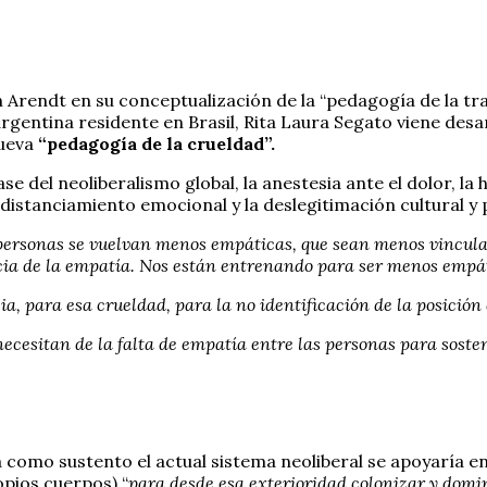
Arendt en su conceptualización de la “pedagogía de la tra
argentina residente en Brasil, Rita Laura Segato viene des
nueva
“pedagogía de la crueldad”.
fase del neoliberalismo global, la anestesia ante el dolor, la
 distanciamiento emocional y la deslegitimación cultural y 
 personas se vuelvan menos empáticas, que sean menos vinculad
cia de la empatía. Nos están entrenando para ser menos empáti
ia, para esa crueldad, para la no identificación de la posición 
ecesitan de la falta de empatía entre las personas para sosten
 como sustento el actual sistema neoliberal se apoyaría e
opios cuerpos) “
para desde esa exterioridad colonizar y domin