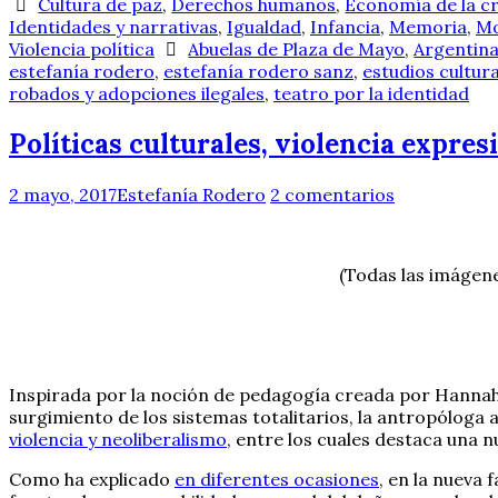
Cultura de paz
,
Derechos humanos
,
Economía de la cr
Identidades y narrativas
,
Igualdad
,
Infancia
,
Memoria
,
Mo
Violencia política
Abuelas de Plaza de Mayo
,
Argentin
estefanía rodero
,
estefanía rodero sanz
,
estudios cultur
robados y adopciones ilegales
,
teatro por la identidad
Políticas culturales, violencia expres
2 mayo, 2017
Estefanía Rodero
2 comentarios
(Todas las imágene
Inspirada por la noción de pedagogía creada por Hannah 
surgimiento de los sistemas totalitarios, la antropóloga 
violencia y neoliberalismo
, entre los cuales destaca una 
Como ha explicado
en diferentes ocasiones
, en la nueva 