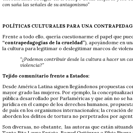
con saña las señales de su antagonismo”
POLÍTICAS CULTURALES PARA UNA CONTRAPEDAG
Frente a todo ello, quería cuestionarme el papel que puede
“contrapedagogías de la crueldad”
), apoyándome en un
la cultura para legitimar o deslegitimar marcos de violenc
“¿Podemos contribuir desde la cultura a hacer un ca
violencia?”
Tejido comunitario frente a Estados:
Desde América Latina siguen llegándonos propuestas conc
mayor grado las mujeres. Por ejemplo, la conceptualizac
pública desarrollado por Parlaméricas y que aún no se h
jurídica en el campo de los derechos humanos, propuesta
de país en los organismos internacionales; la creación 
aborden los delitos de tortura no perpetrados por agente
Son diversas, no obstante, las autoras que están situando
Tanto Rita Laura Segato, Raquel Gutiérrez o Silvia Rivera