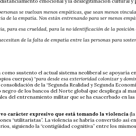
 distanciamiento emocional y la deslegitimación cultural y 
 personas se vuelvan menos empáticas, que sean menos vinculad
cia de la empatía. Nos están entrenando para ser menos empáti
ia, para esa crueldad, para la no identificación de la posición 
ecesitan de la falta de empatía entre las personas para sosten
 como sustento el actual sistema neoliberal se apoyaría e
opios cuerpos) “
para desde esa exterioridad colonizar y domin
 la consolidación de la “Segunda Realidad y Segunda Econom
 negro de los bancos del Norte global que despliega al mar
ales del entrenamiento militar que se ha exacerbado en las
evo carácter expresivo que está tomando la violencia
(la
es “utilitaristas”. La violencia se habría convertido así e
rios, siguiendo la “contigüidad cognitiva” entre los mismo