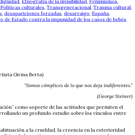
 dignidad
,
Etnografía de la invisibilidad
,
Feminismos
,
,
Políticas culturales
,
Transgeneracional
,
Trauma cultural
,
s
,
desapariciones forzadas
,
desarraigo
,
España
,
o de Estado contra la impunidad de los casos de bebés
rtista Girma Berta)
“Somos cómplices de lo que nos deja indiferentes.”
(George Steiner)
ición” como soporte de las actitudes que permiten el
arrollando un profundo estudio sobre los vínculos entre
 habituación a la crueldad, la creencia en la exterioridad