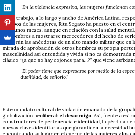
“En la violencia expresiva, las mujeres funcionan co
En su trabajo, a lo largo y ancho de América Latina, resp
cuerpos de las mujeres, Rita Segato ha puesto en el cent
hace unos meses, aunque en relación con la salud mental
los hombres a mostrarse merecedores del hecho de serlo
Semprún las anécdotas de un alto mando militar que en la
mirada de aprobación de otros hombres su propia pertenen
masculinidad así entendida y vivida si no es demostrada 
clásico “¿a que no hay cojones para…?” que viene asfixian
“El poder tiene que expresarse por medio de la espect
dueñidad, de señorío.”
Este mandato cultural de violación emanado de la grupalid
globalización neoliberal:
el desarraigo
. Así, frente a es
constructores de pertenencia e identidad, la pérdida de 
nuevas claves identitarias que garanticen la necesidad 
encontrando su lugar en el cuerpo de las mujeres y los c