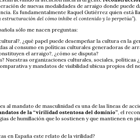
generación de nuevas modalidades de arraigo donde puede d
lencia. Es fundamentalmente Raquel Gutiérrez quien está ll
a estructuración del cómo inhibe el contenido y lo perpetúa”)
.
spañola sólo me nacen preguntas:
 cultural?, ¿qué papel puede desempeñar la cultura en la g
das al consumo en políticas culturales generadoras de arr
onstituyen el arraigo?, ¿cómo se disputa?
? Nuestras organizaciones culturales, sociales, políticas
omparativa y mandatos de visibilidad ubicua propios del n
s al mandato de masculinidad es una de las líneas de acc
ndatos de la “virilidad ostentosa del dominio”
, el reco
gias de humillación que lo sostienen y que mantienen en pie 
as en España este relato de la virilidad?