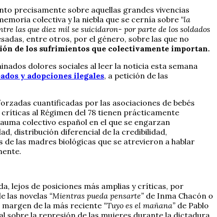
to precisamente sobre aquellas grandes vivencias
smemoria colectiva y la niebla que se cernía sobre
“la
tre las que diez mil se suicidaron- por parte de los soldados
sadas, entre otros, por el género, sobre las que no
ión de los sufrimientos que colectivamente importan.
nados dolores sociales al leer la noticia esta semana
bados y adopciones ilegales
, a petición de las
orzadas cuantificadas por las asociaciones de bebés
 críticas al Régimen del 78 tienen prácticamente
trauma colectivo español en el que se engarzan
d, distribución diferencial de la credibilidad,
 de las madres biológicas que se atrevieron a hablar
mente.
, lejos de posiciones más amplias y críticas, por
de las novelas
“Mientras pueda pensarte”
de Inma Chacón o
Al margen de la más reciente
“Tuyo es el mañana”
de Pablo
l sobre la represión de las mujeres durante la dictadura