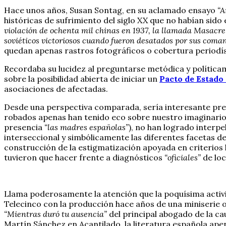
Hace unos años, Susan Sontag, en su aclamado ensayo
“A
históricas de sufrimiento del siglo XX que no habían sido
violación de ochenta mil chinas en 1937, la llamada Masacre 
soviéticos victoriosos cuando fueron desatados por sus coma
quedan apenas rastros fotográficos o cobertura periodís
Recordaba su lucidez al preguntarse metódica y políticame
sobre la posibilidad abierta de iniciar un
Pacto de Estado 
asociaciones de afectadas.
Desde una perspectiva comparada, sería interesante pre
robados apenas han tenido eco sobre nuestro imaginario co
presencia
“las madres españolas”
), no han logrado interpe
interseccional y simbólicamente las diferentes facetas de 
construcción de la estigmatización apoyada en criterios 
tuvieron que hacer frente a diagnósticos
“oficiales”
de loc
Llama poderosamente la atención que la poquísima activi
Telecinco con la producción hace años de una miniserie o
“Mientras duró tu ausencia”
del principal abogado de la ca
Martín Sánchez en Acantilado, la literatura española ape