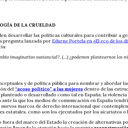
OGÍA DE LA CRUELDAD
n desarrollar las políticas culturales para contribuir a ge
a pregunta lanzada por
Edurne Portela en «El eco de los d
ia:
mbio imaginativo sustancial?, (…) ¿podemos plantearnos los ni
eptuales y de política pública para nombrar y abordar las
ión del
“acoso político” a las mujeres
dentro de las estru
a planteado o desarrollado como tal en España; la violenc
 ante la que los medios de comunicación en España tendría
de nuevos marcos de derecho internacional que contemplen,
s estatales, como son los ejecutados por los sicariatos o 
 fuera del marco del Estado la creación de alternativas pol
 están llevando la atención hacia la urgente
reconstrucción