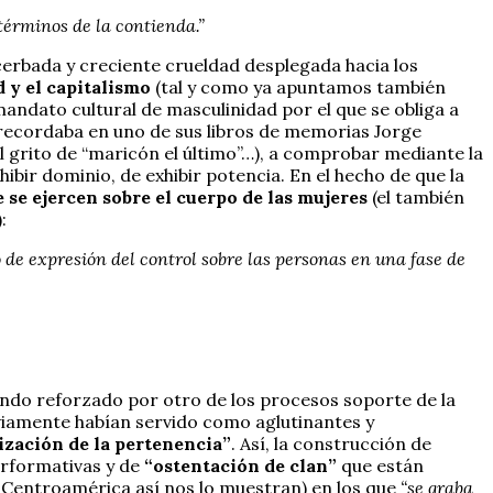
términos de la contienda.”
xacerbada y creciente crueldad desplegada hacia los
 y el capitalismo
(tal y como ya apuntamos también
mandato cultural de masculinidad por el que se obliga a
recordaba en uno de sus libros de memorias Jorge
l grito de “maricón el último”…), a comprobar mediante la
ir dominio, de exhibir potencia. En el hecho de que la
 se ejercen sobre el cuerpo de las mujeres
(el también
:
o de expresión del control sobre las personas en una fase de
viendo reforzado por otro de los procesos soporte de la
reviamente habían servido como aglutinantes y
ización de la pertenencia”
. Así, la construcción de
erformativas y de
“ostentación de clan”
que están
y Centroamérica así nos lo muestran) en los que
“se graba