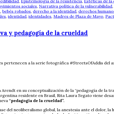
edibilidad
,
Epistemología de la resistencia
,
Estéticas de la
vimientos sociales
,
Narrativa política de la vulnerabilidad
a
,
bebés robados
,
derecho a la identidad
,
derechos humano
ales
,
identidad
,
identidades
,
Madres de Plaza de Mayo
,
Pact
iva y pedagogía de la crueldad
s pertenecen a la serie fotográfica #StreetsOfAddis del a
Arendt en su conceptualización de la “pedagogía de la tra
argentina residente en Brasil, Rita Laura Segato viene des
nueva
“pedagogía de la crueldad”.
fase del neoliberalismo global, la anestesia ante el dolor, la