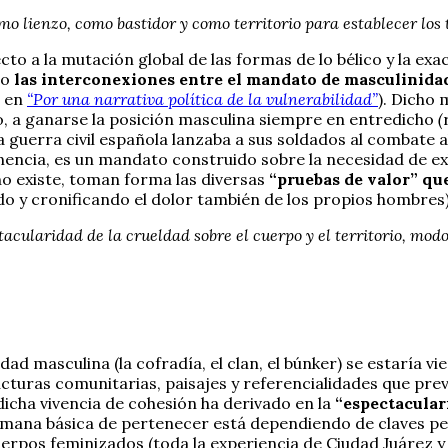
mo lienzo, como bastidor y como territorio para establecer los 
ecto a la mutación global de las formas de lo bélico y la e
ro
las interconexiones entre el mandato de masculinidad
, en
“Por una narrativa política de la vulnerabilidad”
). Dicho 
, a ganarse la posición masculina siempre en entredicho
(
 guerra civil española lanzaba a sus soldados al combate a
cia, es un mandato construido sobre la necesidad de exhib
no existe, toman forma las diversas
“pruebas de valor” que
do y cronificando el dolor también de los propios hombres)
acularidad de la crueldad sobre el cuerpo y el territorio, mod
ad masculina (la cofradía, el clan, el búnker) se estaría 
tructuras comunitarias, paisajes y referencialidades que p
dicha vivencia de cohesión ha derivado en la
“espectacular
humana básica de pertenecer está dependiendo de claves p
uerpos feminizados (toda la experiencia de Ciudad Juárez 