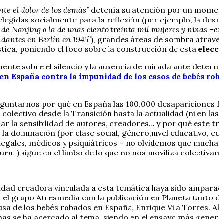
nte el dolor de los demás”
detenía su atención por un momen
 elegidas socialmente para la reflexión (por ejemplo, la de
de Nanjing o la de unas ciento treinta mil mujeres y niñas –en
ndantes en Berlín en 1945”
), grandes áreas de sombra atrave
tica, poniendo el foco sobre la construcción de esta
elecc
nte sobre el silencio y la ausencia de mirada ante determi
en España contra la impunidad de los casos de bebés ro
guntarnos por qué en España las 100.000 desapariciones f
lectivo desde la Transición hasta la actualidad (ni en las
lar la sensibilidad de autores, creadores… y por qué este 
la dominación (por clase social, género,nivel educativo, eda
legales, médicos y psiquiátricos – no olvidemos que muchas
ura-) sigue en el limbo de lo que no nos moviliza colectiva
dad creadora vinculada a esta temática haya sido amparada
 el grupo Atresmedia con la publicación en Planeta tanto 
usa de los bebés robados en España, Enrique Vila Torres. 
nas se ha acercado al tema, siendo en el ensayo más genera