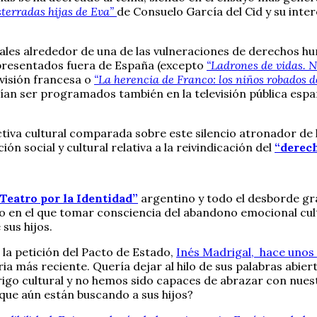
sterradas hijas de Eva”
de Consuelo García del Cid y su inte
les alrededor de una de las vulneraciones de derechos hu
 presentados fuera de España (excepto
“Ladrones de vidas. 
evisión francesa o
“La herencia de Franco: los niños robados 
rían ser programados también en la televisión pública esp
iva cultural comparada sobre este silencio atronador de l
ón social y cultural relativa a la reivindicación del
“derech
Teatro por la Identidad”
argentino y todo el desborde gráf
o en el que tomar consciencia del abandono emocional cul
sus hijos.
 la petición del Pacto de Estado,
Inés Madrigal, hace unos
a más reciente. Quería dejar al hilo de sus palabras abier
igo cultural y no hemos sido capaces de abrazar con nuest
 que aún están buscando a sus hijos?