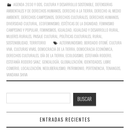
AGENDA 2030 Y ODS
,
CULTURA Y DESARROLLO SOSTENIBLE
,
DEFENSORAS
AMBIENTALES Y DE DERECHOS HUMANOS
,
DERECHO A LA TIERRA
,
DERECHO AL MEDIO
AMBIENTE
,
DERECHOS CAMPESINOS
,
DERECHOS CULTURALES
,
DERECHOS HUMANOS
,
DIVERSIDAD CULTURAL
,
ECOFEMINISMO
,
ESTÉTICAS DE LA DIGNIDAD
,
FEMINISMO
CAMPESINO Y POPULAR
,
FEMINISMOS
,
IGUALDAD
,
IGUALDAD Y DESARROLLO RURAL
,
MUJERES RURALES
,
PAISAJE CULTURAL
,
POLÍTICAS CULTURALES
,
RURAL
,
SOSTENIBILIDAD
,
TERRITORIO
ALTERMUNDISMO
,
BORDADO OTOMÍ
,
CULTURA
VIVA
,
CULTURAS VIVAS
,
DEMOCRACIA DE LA TIERRA
,
DEMOCRACIA ECONÓMICA
,
DERECHOS CULTURALES
,
DÍA DE LA TIERRA
,
ECOLOGISMO
,
ESTEFANÍA RODERO
,
ESTEFANÍA RODERO SANZ
,
GENEALOGÍA
,
GLOBALIZACIÓN
,
IDENTIDADES
,
LIBRE
COMERIO
,
LOCALIZACIÓN
,
NEOLIBERALISMO
,
PATRIMONIO
,
PERTENENCIA
,
TENANGOS
,
VANDANA SHIVA
Buscar
BUSCAR
ENTRADAS RECIENTES