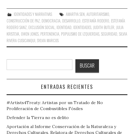
IDENTIDADES Y NARRATIVAS
AMARTYA SEN
,
AUTORITARISMO
,
CONSTRUCCIÓN DE PAZ
,
DEMOCRACIA
,
DESARROLLO
,
ESTEFANÍA RODERO
,
ESTEFANÍA
RODERO SANZ
,
EXCLUSIÓN SOCIAL
,
IDENTIDAD
,
IDENTIDADES
,
JUDITH BUTLER
,
JULIA
KRISTEVA
,
OWEN JONES
,
PERTENENCIA
,
POPULISMO DE IZQUIERDAS
,
SEGURIDAD
,
SILVIA
RIVERA CUSICANQUI
,
SYLVIA MARCOS
Buscar
BUSCAR
ENTRADAS RECIENTES
#Artists4Treaty: Artistas por un Tratado de No
Proliferación de Combustibles Fósiles
Defender la Tierra no es delito
Aportación al Informe Conservación de la Naturaleza y
Derechos Culturales, Relatora de Derechos Culturales de