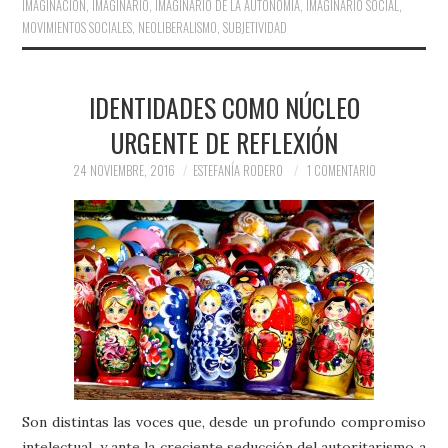
IMAGINACIÓN
,
IMAGINARIO
,
IMAGINARIO DE LA AUTONOMÍA
,
IMAGINARIO SOCIAL
,
MOVIMIENTOS SOCIALES
,
NEOLIBERALISMO
,
SUBJETIVIDAD
IDENTIDADES COMO NÚCLEO
URGENTE DE REFLEXIÓN
24 NOVIEMBRE, 2016
ESTEFANÍA RODERO
1 COMENTARIO
Son distintas las voces que, desde un profundo compromiso
intelectual, y ante la creciente seducción del autoritarismo a