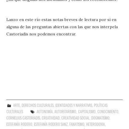
Lanzo en este río estas notas breves de lectura por si en
alguna de las preguntas abiertas con las que nos interpela
Castoriadis nos podemos encontrar.
ARTE
,
DERECHOS CULTURALES
,
IDENTIDADES Y NARRATIVAS
,
POLÍTICAS
CULTURALES
AUTONOMÍA
,
AUTORITARISMO
,
CAPITALISMO
,
CONOCIMIENTO
,
CORNELIUS CASTORIADIS
,
CREATIVIDAD
,
CREATIVIDAD SOCIAL
,
DOGMATISMO
,
ESTEFANÍA RODERO
,
ESTEFANÍA RODERO SANZ
,
FANATISMO
,
HETERODOXIA
,