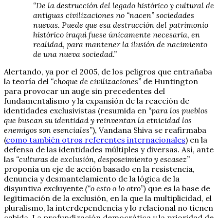
“De la destrucción del legado histórico y cultural de
antiguas civilizaciones no “nacen” sociedades
nuevas. Puede que esa destrucción del patrimonio
histórico iraquí fuese únicamente necesaria, en
realidad, para mantener la ilusión de nacimiento
de una nueva sociedad.”
Alertando, ya por el 2005, de los peligros que entrañaba
la teoría del
“choque de civilizaciones”
de Huntington
para provocar un auge sin precedentes del
fundamentalismo y la expansión de la reacción de
identidades exclusivistas (resumida en
“para los pueblos
que buscan su identidad y reinventan la etnicidad los
enemigos son esenciales”
), Vandana Shiva se reafirmaba
(
como también otros referentes internacionales
) en la
defensa de las identidades múltiples y diversas. Así, ante
las
“culturas de exclusión, desposeimiento y escasez”
proponía un eje de acción basado en la resistencia,
denuncia y desmantelamiento de la lógica de la
disyuntiva excluyente
(“o esto o lo otro”)
que es la base de
legitimación de la exclusión, en la que la multiplicidad, el
pluralismo, la interdependencia y lo relacional no tienen
cabida. La profundización democrática y la prioridad de