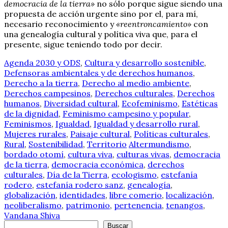
democracia de la tierra»
no sólo porque sigue siendo una
propuesta de acción urgente sino por el, para mí,
necesario reconocimiento y
«reentroncamiento»
con
una genealogía cultural y política viva que, para el
presente, sigue teniendo todo por decir.
Agenda 2030 y ODS
,
Cultura y desarrollo sostenible
,
Defensoras ambientales y de derechos humanos
,
Derecho a la tierra
,
Derecho al medio ambiente
,
Derechos campesinos
,
Derechos culturales
,
Derechos
humanos
,
Diversidad cultural
,
Ecofeminismo
,
Estéticas
de la dignidad
,
Feminismo campesino y popular
,
Feminismos
,
Igualdad
,
Igualdad y desarrollo rural
,
Mujeres rurales
,
Paisaje cultural
,
Políticas culturales
,
Rural
,
Sostenibilidad
,
Territorio
Altermundismo
,
bordado otomí
,
cultura viva
,
culturas vivas
,
democracia
de la tierra
,
democracia económica
,
derechos
culturales
,
Día de la Tierra
,
ecologismo
,
estefanía
rodero
,
estefanía rodero sanz
,
genealogía
,
globalización
,
identidades
,
libre comerio
,
localización
,
neoliberalismo
,
patrimonio
,
pertenencia
,
tenangos
,
Vandana Shiva
Buscar
Buscar