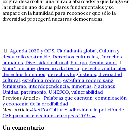
exigirá desarrollar una mirada abarcadora que tenga en
la inclusión uno de sus pilares fundamentales y se
ampare en la humildad para reconocer que sólo la
diversidad protegerá nuestras democracias.
Agenda 2030 y ODS
,
Ciudadanía global
,
Cultura y
desarrollo sostenible
,
Derechos culturales
,
Derechos
humanos
,
Diversidad cultural
,
Europa
,
Feminismos
Alain Touraine
,
derecho a la tierra
,
derechos culturales
,
derechos humanos
,
derechos lingüísticos
,
diversidad
cultural
,
estefanía rodero
,
estefanía rodero sanz
,
feminismo
,
interdependencia
,
minorías
,
Naciones
Unidas
,
patrimonio
,
UNESCO
,
vulnerabilidad
Navegación
Previous Article
←
Palabras que cuentan: comunicación
y economía de la credibilidad
de
Next Article
#ActForCulture: adhesión a la petición de
CAE para las elecciones europeas 2019
→
entradas
Un comentario