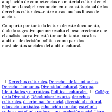
ampliación de competencias en material cultural en el
Régimen Local; el reconocimiento constitucional de los
derechos culturales…entre otras muchas líneas de
acción.
Comparto por tanto la lectura de este documento,
dado lo sugestivo que me resulta el peso creciente que
el análisis narrativo está tomando tanto para los
ámbitos de decisión política como para los
movimientos sociales del ámbito cultural.
Derechos culturales
,
Derechos de las minorías
,
Derechos humanos
,
Diversidad cultural
,
Europa
,
Identidades y narrativas
,
Políticas culturales
Collége
de la Diversité
,
Décoloniser les arts
,
derechos
culturales
,
discriminación racial
,
diversidad cultural
,
educación artística
,
educación popular
,
estefanía
rodero
,
estefanía rodero sanz
,
exclusión social
,
Livre