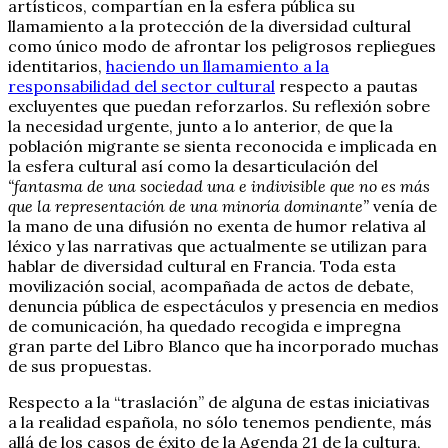
artísticos, compartían en la esfera pública su
llamamiento a la protección de la diversidad cultural
como único modo de afrontar los peligrosos repliegues
identitarios,
haciendo un llamamiento a la
responsabilidad del sector cultural
respecto a pautas
excluyentes que puedan reforzarlos. Su reflexión sobre
la necesidad urgente, junto a lo anterior, de que la
población migrante se sienta reconocida e implicada en
la esfera cultural así como la desarticulación del
“fantasma de una sociedad una e indivisible que no es más
que la representación de una minoría dominante”
venía de
la mano de una difusión no exenta de humor relativa al
léxico y las narrativas que actualmente se utilizan para
hablar de diversidad cultural en Francia. Toda esta
movilización social, acompañada de actos de debate,
denuncia pública de espectáculos y presencia en medios
de comunicación, ha quedado recogida e impregna
gran parte del Libro Blanco que ha incorporado muchas
de sus propuestas.
Respecto a la “traslación” de alguna de estas iniciativas
a la realidad española, no sólo tenemos pendiente, más
allá de los casos de éxito de la Agenda 21 de la cultura,