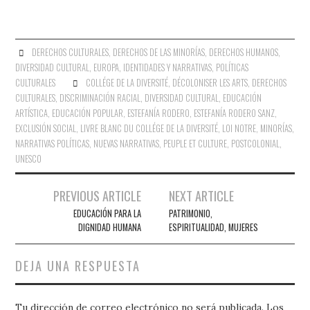
DERECHOS CULTURALES
,
DERECHOS DE LAS MINORÍAS
,
DERECHOS HUMANOS
,
DIVERSIDAD CULTURAL
,
EUROPA
,
IDENTIDADES Y NARRATIVAS
,
POLÍTICAS
CULTURALES
COLLÉGE DE LA DIVERSITÉ
,
DÉCOLONISER LES ARTS
,
DERECHOS
CULTURALES
,
DISCRIMINACIÓN RACIAL
,
DIVERSIDAD CULTURAL
,
EDUCACIÓN
ARTÍSTICA
,
EDUCACIÓN POPULAR
,
ESTEFANÍA RODERO
,
ESTEFANÍA RODERO SANZ
,
EXCLUSIÓN SOCIAL
,
LIVRE BLANC DU COLLÉGE DE LA DIVERSITÉ
,
LOI NOTRE
,
MINORÍAS
,
NARRATIVAS POLÍTICAS
,
NUEVAS NARRATIVAS
,
PEUPLE ET CULTURE
,
POSTCOLONIAL
,
UNESCO
Navegación
PREVIOUS ARTICLE
NEXT ARTICLE
de
EDUCACIÓN PARA LA
PATRIMONIO,
DIGNIDAD HUMANA
ESPIRITUALIDAD, MUJERES
entradas
DEJA UNA RESPUESTA
Tu dirección de correo electrónico no será publicada.
Los