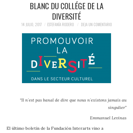
BLANC DU COLLÉGE DE LA
PRENSA Y
DIVERSITÉ
COLABORACIONES)
14 JULIO, 2017
ESTEFANÍA RODERO
DEJA UN COMENTARIO
QUIÉN ES
“Il n´est pas banal de dire que nous n´existons jamais au
singulier”
Emmanuel Levinas
El último boletín de la Fundación Interarts vino a