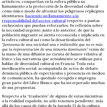
artísticos, compartían en la esfera pública su
llamamiento a la protección de la diversidad cultural
como único modo de afrontar los peligrosos repliegues
identitarios,
haciendo un llamamiento a la
responsabilidad del sector cultural
respecto a pautas
excluyentes que puedan reforzarlos. Su reflexión sobre
la necesidad urgente, junto a lo anterior, de que la
población migrante se sienta reconocida e implicada en
la esfera cultural así como la desarticulación del
“fantasma de una sociedad una e indivisible que no es más
que la representación de una minoría dominante”
venía de
la mano de una difusión no exenta de humor relativa al
léxico y las narrativas que actualmente se utilizan para
hablar de diversidad cultural en Francia. Toda esta
movilización social, acompañada de actos de debate,
denuncia pública de espectáculos y presencia en medios
de comunicación, ha quedado recogida e impregna
gran parte del Libro Blanco que ha incorporado muchas
de sus propuestas.
Respecto a la “traslación” de alguna de estas iniciativas
a la realidad española, no sólo tenemos pendiente, más
allá de los casos de éxito de la Agenda 21 de la cultura,