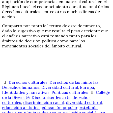
ampliación de competencias en material cultural en el
Régimen Local; el reconocimiento constitucional de los
derechos culturales…entre otras muchas líneas de
acción.
Comparto por tanto la lectura de este documento,
dado lo sugestivo que me resulta el peso creciente que
el análisis narrativo está tomando tanto para los
ámbitos de decisión política como para los
movimientos sociales del ámbito cultural.
Derechos culturales
,
Derechos de las minorías
,
Derechos humanos
,
Diversidad cultural
,
Europa
,
Identidades y narrativas
,
Políticas culturales
Collége
de la Diversité
,
Décoloniser les arts
,
derechos
culturales
,
discriminación racial
,
diversidad cultural
,
educación artística
,
educación popular
,
estefanía
rodero
,
estefanía rodero sanz
,
exclusión social
,
Livre