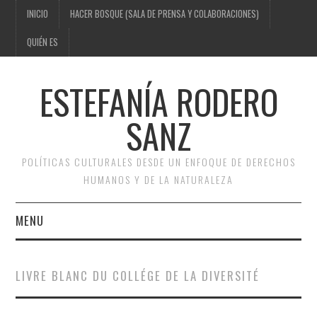
INICIO
HACER BOSQUE (SALA DE PRENSA Y COLABORACIONES)
QUIÉN ES
ESTEFANÍA RODERO
SANZ
POLÍTICAS CULTURALES DESDE UN ENFOQUE DE DERECHOS
HUMANOS Y DE LA NATURALEZA
MENU
INICIO
LIVRE BLANC DU COLLÉGE DE LA DIVERSITÉ
HACER BOSQUE (SALA DE