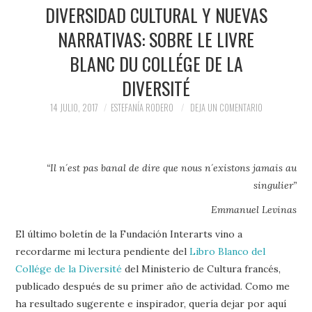
PRENSA Y
DIVERSIDAD CULTURAL Y NUEVAS
NARRATIVAS: SOBRE LE LIVRE
COLABORACIONES)
BLANC DU COLLÉGE DE LA
QUIÉN ES
DIVERSITÉ
14 JULIO, 2017
ESTEFANÍA RODERO
DEJA UN COMENTARIO
“Il n´est pas banal de dire que nous n´existons jamais au
singulier”
Emmanuel Levinas
El último boletín de la Fundación Interarts vino a
recordarme mi lectura pendiente del
Libro Blanco del
Collége de la Diversité
del Ministerio de Cultura francés,
publicado después de su primer año de actividad. Como me
ha resultado sugerente e inspirador, quería dejar por aquí