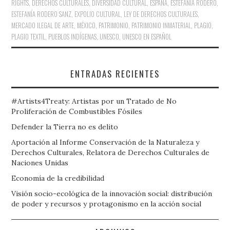
RIGHTS
,
DERECHOS CULTURALES
,
DIVERSIDAD CULTURAL
,
ESPAÑA
,
ESTEFANÍA RODERO
,
ESTEFANÍA RODERO SANZ
,
EXPOLIO CULTURAL
,
LEY DE DERECHOS CULTURALES
,
MERCADO ILEGAL DE ARTE
,
MÉXICO
,
PATRIMONIO
,
PATRIMONIO INMATERIAL
,
PLAGIO
,
PLAGIO TEXTIL
,
PUEBLOS INDÍGENAS
,
UNESCO
,
UNESCO EN ESPAÑOL
ENTRADAS RECIENTES
#Artists4Treaty: Artistas por un Tratado de No
Proliferación de Combustibles Fósiles
Defender la Tierra no es delito
Aportación al Informe Conservación de la Naturaleza y
Derechos Culturales, Relatora de Derechos Culturales de
Naciones Unidas
Economía de la credibilidad
Visión socio-ecológica de la innovación social: distribución
de poder y recursos y protagonismo en la acción social