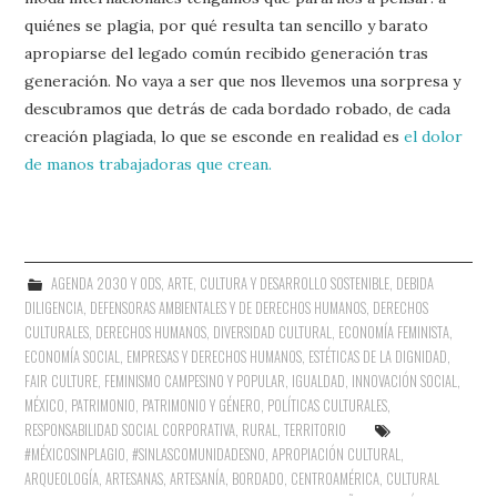
quiénes se plagia, por qué resulta tan sencillo y barato
apropiarse del legado común recibido generación tras
generación. No vaya a ser que nos llevemos una sorpresa y
descubramos que detrás de cada bordado robado, de cada
creación plagiada, lo que se esconde en realidad es
el dolor
de manos trabajadoras que crean.
AGENDA 2030 Y ODS
,
ARTE
,
CULTURA Y DESARROLLO SOSTENIBLE
,
DEBIDA
DILIGENCIA
,
DEFENSORAS AMBIENTALES Y DE DERECHOS HUMANOS
,
DERECHOS
CULTURALES
,
DERECHOS HUMANOS
,
DIVERSIDAD CULTURAL
,
ECONOMÍA FEMINISTA
,
ECONOMÍA SOCIAL
,
EMPRESAS Y DERECHOS HUMANOS
,
ESTÉTICAS DE LA DIGNIDAD
,
FAIR CULTURE
,
FEMINISMO CAMPESINO Y POPULAR
,
IGUALDAD
,
INNOVACIÓN SOCIAL
,
MÉXICO
,
PATRIMONIO
,
PATRIMONIO Y GÉNERO
,
POLÍTICAS CULTURALES
,
RESPONSABILIDAD SOCIAL CORPORATIVA
,
RURAL
,
TERRITORIO
#MÉXICOSINPLAGIO
,
#SINLASCOMUNIDADESNO
,
APROPIACIÓN CULTURAL
,
ARQUEOLOGÍA
,
ARTESANAS
,
ARTESANÍA
,
BORDADO
,
CENTROAMÉRICA
,
CULTURAL