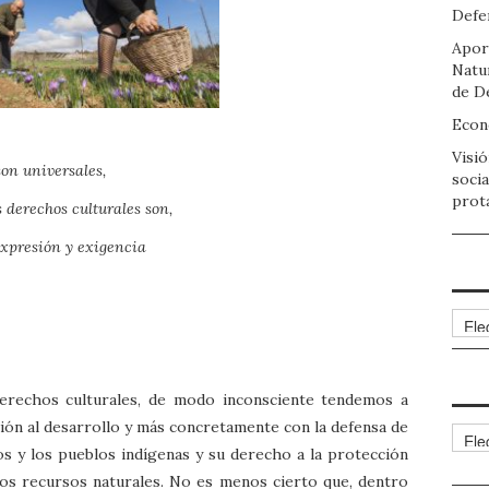
DESARROLLO
Defen
SOSTENIBLE
Apor
Natu
de D
Econo
Visió
on universales,
socia
prot
s derechos culturales son,
expresión y exigencia
Arch
erechos culturales, de modo inconsciente tendemos a
ión al desarrollo y más concretamente con la defensa de
Cate
s y los pueblos indígenas y su derecho a la protección
 los recursos naturales. No es menos cierto que, dentro