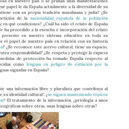
giosa en nuestro país o se priman unas manifestaciones
ué papel le da España actualmente a la diversidad de su
ntiene con su propia tradición musulmana y judía? ¿Se
petición de la
nacionalidad española de la población
 y en qué condiciones? ¿Cuál ha sido el relato de España
Se ha procedido a la escucha e incorporación del relato
á presente en nuestro sistema educativo en toda su
s el papel de nuestro país en relación con su historia
ea
? ¿Se reconoce este acervo cultural, tiene un espacio,
estra responsabilidad? ¿Se respeta y protege la riqueza
é medidas de protección ha tomado España respecto al
nocidas como
lenguas en peligro de extinción por la
nguas signadas en España?
ir una información libre y pluralista que contribuya al
 su identidad cultural”, ¿
se siguen manteniendo tópicos
ón
? El tratamiento de la información, ¿privilegia a unos
geográficas sobre otras, unas lenguas sobre otras?