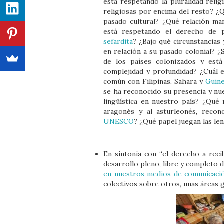
está respetando la pluralidad reli
religiosas por encima del resto? ¿Q
pasado cultural? ¿Qué relación ma
está respetando el derecho de 
sefardita
? ¿Bajo qué circunstancias
en relación a su pasado colonial? ¿
de los países colonizados y est
complejidad y profundidad? ¿Cuál e
común con Filipinas, Sahara y
Guin
se ha reconocido su presencia y nu
lingüística en nuestro país? ¿Qu
aragonés y al asturleonés, reco
UNESCO
? ¿Qué papel juegan las le
En sintonía con “el derecho a recib
desarrollo pleno, libre y completo de
en nuestros medios de comunicaci
colectivos sobre otros, unas áreas 