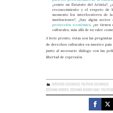
¿existe un Estatuto del Artista?, 
reconocimiento y el respeto de l
momento los interlocutores de la 
instituciones?, ¿hay algún secto
protección económica
, ¿se tienen 
culturales, más allá de su valor come
A bote pronto, éstas son las preguntas 
de derechos culturales en nuestro país y
junto al necesario diálogo con las polí
libertad de expresión.
DERECHOS CULTURALES
,
POLÍTICAS CULTURALES
ESTEFANÍA RODERO
,
ESTEFANÍA RODERO SANZ
,
POLÍTICA