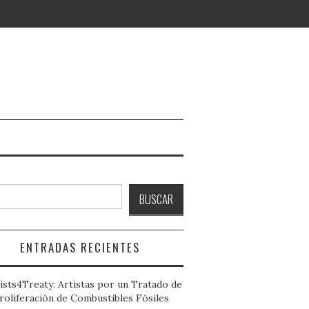
ción
ar
BUSCAR
s
L
:
O
ENTRADAS RECIENTES
Y
O
ists4Treaty: Artistas por un Tratado de
Y
roliferación de Combustibles Fósiles
N