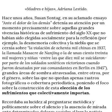
«Madres e hijas», Adriana Lestido.
Hace unos años, Susan Sontag, en su aclamado ensayo
“Ante el dolor de los demás”
detenía su atención por un
momento precisamente sobre aquellas grandes
vivencias históricas de sufrimiento del siglo XX que no
habían sido elegidas socialmente para la reflexión (por
ejemplo, la desmemoria colectiva y la niebla que se
cernía sobre
“la violación de ochenta mil chinas en 1937,
la llamada Masacre de Nanjing o la de unas ciento treinta
mil mujeres y niñas –entre las que diez mil se suicidaron-
por parte de los soldados soviéticos victoriosos cuando
fueron desatados por sus comandantes en Berlín en 1945”
),
grandes áreas de sombra atravesadas, entre otros, por
el género, sobre las que no quedan apenas rastros
fotográficos o cobertura periodística, poniendo el foco
sobre la construcción de esta
elección de los
sufrimientos que colectivamente importan.
Recordaba su lucidez al preguntarse metódica y
políticamente sobre el silencio y la ausencia de mirada
ante determinados dolores sociales al leer la noticia