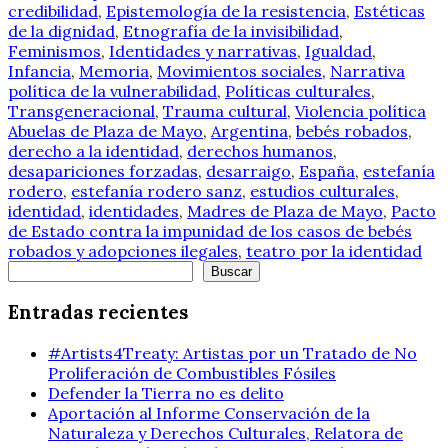
credibilidad
,
Epistemología de la resistencia
,
Estéticas
de la dignidad
,
Etnografía de la invisibilidad
,
Feminismos
,
Identidades y narrativas
,
Igualdad
,
Infancia
,
Memoria
,
Movimientos sociales
,
Narrativa
política de la vulnerabilidad
,
Políticas culturales
,
Transgeneracional
,
Trauma cultural
,
Violencia política
Abuelas de Plaza de Mayo
,
Argentina
,
bebés robados
,
derecho a la identidad
,
derechos humanos
,
desapariciones forzadas
,
desarraigo
,
España
,
estefanía
rodero
,
estefanía rodero sanz
,
estudios culturales
,
identidad
,
identidades
,
Madres de Plaza de Mayo
,
Pacto
de Estado contra la impunidad de los casos de bebés
robados y adopciones ilegales
,
teatro por la identidad
Buscar
Buscar
Entradas recientes
#Artists4Treaty: Artistas por un Tratado de No
Proliferación de Combustibles Fósiles
Defender la Tierra no es delito
Aportación al Informe Conservación de la
Naturaleza y Derechos Culturales, Relatora de