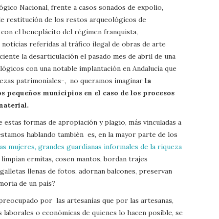
gico Nacional, frente a casos sonados de expolio,
 restitución de los restos arqueológicos de
 con el beneplácito del régimen franquista,
noticias referidas al tráfico ilegal de obras de arte
iente la desarticulación el pasado mes de abril de una
ológicos con una notable implantación en Andalucía que
iezas patrimoniales-, no queramos imaginar
la
los pequeños municipios en el caso de los procesos
aterial.
 estas formas de apropiación y plagio, más vinculadas a
 estamos hablando también es, en la mayor parte de los
e las mujeres, grandes guardianas informales de la riqueza
 limpian ermitas, cosen mantos, bordan trajes
e galletas llenas de fotos, adornan balcones, preservan
moria de un país?
 preocupado por las artesanías que por las artesanas,
 laborales o económicas de quienes lo hacen posible, se