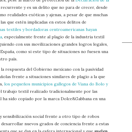
o recurrente y es un delito que no para de crecer, desde
mo realidades exóticas y ajenas, a pesar de que muchas
las que estén implicadas en estos delitos de
nas textiles y bordadoras centroamericanas hayan
ra
, especialmente frente al plagio de la industria textil
guiendo con sus movilizaciones grandes logros legales,
España, como si este tipo de situaciones no fuesen una
tro país.
a la respuesta del Gobierno mexicano con la pasividad
olas frente a situaciones similares de plagio a la que
os,
los pequeños municipios gallegos de Viana do Bolo y
l trabajo textil realizado tradicionalmente por las
al ha sido copiado por la marca Dolce&Gabbana en una
y sensibilización social frente a otro tipo de robos
e desarrollar nuevos grados de conciencia frente a estas
enta que se dan en la esfera internacional y que
suelen