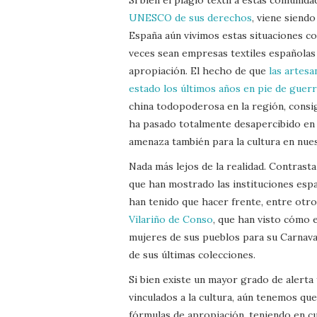
UNESCO de sus derechos
, viene siend
España aún vivimos estas situaciones co
veces sean empresas textiles españolas 
apropiación. El hecho de que
las artesa
estado los últimos años en pie de guer
china todopoderosa en la región, consi
ha pasado totalmente desapercibido en 
amenaza también para la cultura en nues
Nada más lejos de la realidad. Contrast
que han mostrado las instituciones españ
han tenido que hacer frente, entre otr
Vilariño de Conso
, que han visto cómo e
mujeres de sus pueblos para su Carnav
de sus últimas colecciones.
Si bien existe un mayor grado de alerta 
vinculados a la cultura, aún tenemos qu
fórmulas de apropiación, teniendo en cu