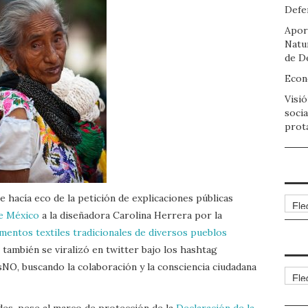
Defen
Apor
Natu
de D
Econo
Visió
socia
prot
e hacía eco de la petición de explicaciones públicas
Arch
de México
a la diseñadora Carolina Herrera por la
mentos textiles tradicionales de diversos pueblos
e también se viralizó en twitter bajo los hashtag
, buscando la colaboración y la consciencia ciudadana
Cate
ades, pese al marco de protección de la
Declaración de la