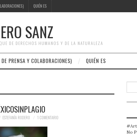
OLABORACIONES)
QUIÉN ES
DERO SANZ
OQUE DE DERECHOS HUMANOS Y DE LA NATURALEZA
 DE PRENSA Y COLABORACIONES)
QUIÉN ES
Busc
XICOSINPLAGIO
ESTEFANÍA RODERO
1 COMENTARIO
#Art
No P