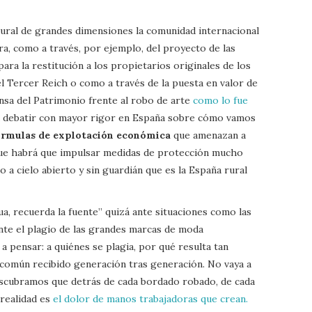
tural de grandes dimensiones la comunidad internacional
a, como a través, por ejemplo, del proyecto de las
para la restitución a los propietarios originales de los
el Tercer Reich o como a través de la puesta en valor de
ensa del Patrimonio frente al robo de arte
como lo fue
 debatir con mayor rigor en España sobre cómo vamos
órmulas de explotación económica
que amenazan a
que habrá que impulsar medidas de protección mucho
 a cielo abierto y sin guardián que es la España rural
ua, recuerda la fuente” quizá ante situaciones como las
te el plagio de las grandes marcas de moda
 pensar: a quiénes se plagia, por qué resulta tan
 común recibido generación tras generación. No vaya a
escubramos que detrás de cada bordado robado, de cada
 realidad es
el dolor de manos trabajadoras que crean.