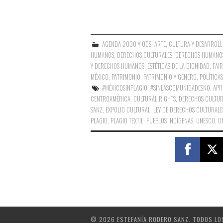
AGENDA 2030 Y ODS
,
ARTE
,
CULTURA Y DESARROLL
HUMANOS
,
DERECHOS CULTURALES
,
DERECHOS HUMANO
Y DERECHOS HUMANOS
,
ESTÉTICAS DE LA DIGNIDAD
,
FAI
MÉXICO
,
PATRIMONIO
,
PATRIMONIO Y GÉNERO
,
POLÍTICA
#MÉXICOSINPLAGIO
,
#SINLASCOMUNIDADESNO
,
APR
CENTROAMÉRICA
,
CULTURAL RIGHTS
,
DERECHOS CULTUR
SANZ
,
EXPOLIO CULTURAL
,
LEY DE DERECHOS CULTURALE
PLAGIO
,
PLAGIO TEXTIL
,
PUEBLOS INDÍGENAS
,
UNESCO
,
U
© 2026 ESTEFANÍA RODERO SANZ. TODOS LO