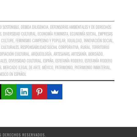
O SOSTENIBLE
,
DEBIDA DILIGENCIA
,
DEFENSORAS AMBIENTALES Y DE DERECHOS
S
,
DIVERSIDAD CULTURAL
,
ECONOMÍA FEMINISTA
,
ECONOMÍA SOCIAL
,
EMPRESAS
R CULTURE
,
FEMINISMO CAMPESINO Y POPULAR
,
IGUALDAD
,
INNOVACIÓN SOCIAL
,
S CULTURALES
,
RESPONSABILIDAD SOCIAL CORPORATIVA
,
RURAL
,
TERRITORIO
OPIACIÓN CULTURAL
,
ARQUEOLOGÍA
,
ARTESANAS
,
ARTESANÍA
,
BORDADO
,
ALES
,
DIVERSIDAD CULTURAL
,
ESPAÑA
,
ESTEFANÍA RODERO
,
ESTEFANÍA RODERO
S
,
MERCADO ILEGAL DE ARTE
,
MÉXICO
,
PATRIMONIO
,
PATRIMONIO INMATERIAL
,
NESCO EN ESPAÑOL
S DERECHOS RESERVADOS.