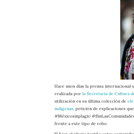
Hace unos días la prensa internacional s
realizada por
la Secretaría de Cultura 
utilización en su última colección de
ele
indígenas
, petición de explicaciones qu
#Méxicosinplagio #SinLasComunidadesNO
frente a este tipo de robo.
Si bien el plagio textil a estas comunid