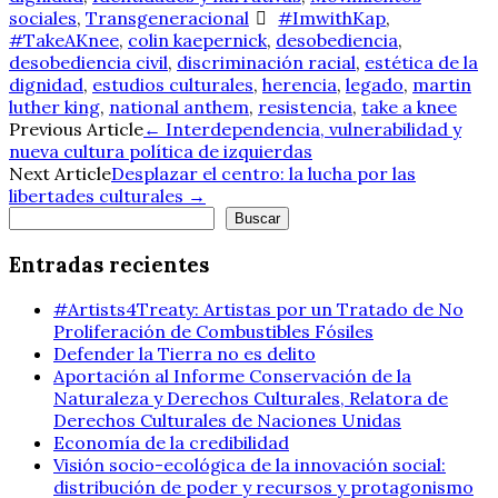
sociales
,
Transgeneracional
#ImwithKap
,
#TakeAKnee
,
colin kaepernick
,
desobediencia
,
desobediencia civil
,
discriminación racial
,
estética de la
dignidad
,
estudios culturales
,
herencia
,
legado
,
martin
luther king
,
national anthem
,
resistencia
,
take a knee
Navegación
Previous Article
←
Interdependencia, vulnerabilidad y
nueva cultura política de izquierdas
de
Next Article
Desplazar el centro: la lucha por las
libertades culturales
→
entradas
Buscar
Buscar
Entradas recientes
#Artists4Treaty: Artistas por un Tratado de No
Proliferación de Combustibles Fósiles
Defender la Tierra no es delito
Aportación al Informe Conservación de la
Naturaleza y Derechos Culturales, Relatora de
Derechos Culturales de Naciones Unidas
Economía de la credibilidad
Visión socio-ecológica de la innovación social:
distribución de poder y recursos y protagonismo