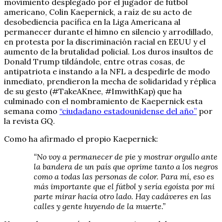
movimiento desplegado por el jugador de fútbol
americano, Colin Kaepernick, a raíz de su acto de
desobediencia pacífica en la Liga Americana al
permanecer durante el himno en silencio y arrodillado,
en protesta por la discriminación racial en EEUU y el
aumento de la brutalidad policial. Los duros insultos de
Donald Trump tildándole, entre otras cosas, de
antipatriota e instando a la NFL a despedirle de modo
inmediato, prendieron la mecha de solidaridad y réplica
de su gesto (#TakeAKnee, #ImwithKap) que ha
culminado con el nombramiento de Kaepernick esta
semana como
“ciudadano estadounidense del año”
por
la revista GQ.
Como ha afirmado el propio Kaepernick:
“No voy a permanecer de pie y mostrar orgullo ante
la bandera de un país que oprime tanto a los negros
como a todas las personas de color. Para mí, eso es
más importante que el fútbol y sería egoísta por mi
parte mirar hacia otro lado. Hay cadáveres en las
calles y gente huyendo de la muerte.”