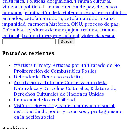
culturales
,
Políticas de igualdad
,
Trauma cultural
,
Violencia política
construcción de paz
,
derechos
humanos
,
eliminación de la violencia sexual en conflictos
armados
,
estefanía rodero
,
estefanía rodero sanz
,
impunidad
,
memoria histórica
,
ONU
,
proceso de paz
Colombia
,
tejedoras de mampuján
,
trauma
,
trauma
cultural
,
trauma intergeneracional
,
violencia sexual
Buscar
Buscar
Entradas recientes
#Artists4Treaty: Artistas por un Tratado de No
Proliferación de Combustibles Fósiles
Defender la Tierra no es delito
Aportación al Informe Conservación de la
Naturaleza y Derechos Culturales, Relatora de
Derechos Culturales de Naciones Unidas
Economía de la credibilidad
Visión socio-ecológica de la innovación social:
distribución de poder y recursos y protagonismo
en la acción social
Archivos