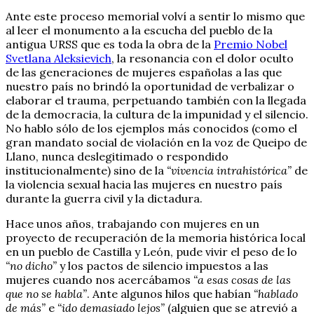
Ante este proceso memorial volví a sentir lo mismo que
al leer el monumento a la escucha del pueblo de la
antigua URSS que es toda la obra de la
Premio Nobel
Svetlana Aleksievich
, la resonancia con el dolor oculto
de las generaciones de mujeres españolas a las que
nuestro país no brindó la oportunidad de verbalizar o
elaborar el trauma, perpetuando también con la llegada
de la democracia, la cultura de la impunidad y el silencio.
No hablo sólo de los ejemplos más conocidos (como el
gran mandato social de violación en la voz de Queipo de
Llano, nunca deslegitimado o respondido
institucionalmente) sino de la
“vivencia intrahistórica”
de
la violencia sexual hacia las mujeres en nuestro país
durante la guerra civil y la dictadura.
Hace unos años, trabajando con mujeres en un
proyecto de recuperación de la memoria histórica local
en un pueblo de Castilla y León, pude vivir el peso de lo
“no dicho”
y los pactos de silencio impuestos a las
mujeres cuando nos acercábamos
“a esas cosas de las
que no se habla”
. Ante algunos hilos que habían
“hablado
de más”
e
“ido demasiado lejos”
(alguien que se atrevió a