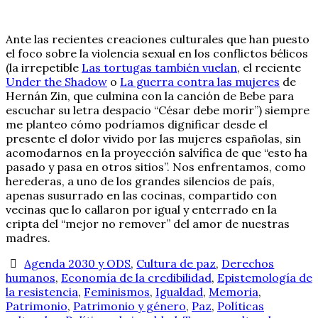
Ante las recientes creaciones culturales que han puesto
el foco sobre la violencia sexual en los conflictos bélicos
(la irrepetible
Las tortugas también vuelan
, el reciente
Under the Shadow
o
La guerra contra las mujeres
de
Hernán Zin, que culmina con la canción de Bebe para
escuchar su letra despacio “César debe morir”) siempre
me planteo cómo podríamos dignificar desde el
presente el dolor vivido por las mujeres españolas, sin
acomodarnos en la proyección salvífica de que “esto ha
pasado y pasa en otros sitios”. Nos enfrentamos, como
herederas, a uno de los grandes silencios de país,
apenas susurrado en las cocinas, compartido con
vecinas que lo callaron por igual y enterrado en la
cripta del “mejor no remover” del amor de nuestras
madres.
Agenda 2030 y ODS
,
Cultura de paz
,
Derechos
humanos
,
Economía de la credibilidad
,
Epistemología de
la resistencia
,
Feminismos
,
Igualdad
,
Memoria
,
Patrimonio
,
Patrimonio y género
,
Paz
,
Políticas