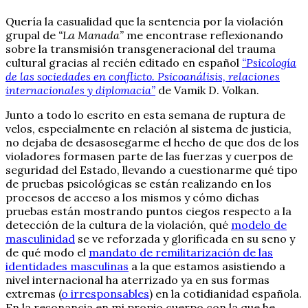
Quería la casualidad que la sentencia por la violación
grupal de
“La Manada”
me encontrase reflexionando
sobre la transmisión transgeneracional del trauma
cultural gracias al recién editado en español
“Psicología
de las sociedades en conflicto. Psicoanálisis, relaciones
internacionales y diplomacia”
de Vamik D. Volkan.
Junto a todo lo escrito en esta semana de ruptura de
velos, especialmente en relación al sistema de justicia,
no dejaba de desasosegarme el hecho de que dos de los
violadores formasen parte de las fuerzas y cuerpos de
seguridad del Estado, llevando a cuestionarme qué tipo
de pruebas psicológicas se están realizando en los
procesos de acceso a los mismos y cómo dichas
pruebas están mostrando puntos ciegos respecto a la
detección de la cultura de la violación, qué
modelo de
masculinidad
se ve reforzada y glorificada en su seno y
de qué modo el
mandato de remilitarización de las
identidades masculinas
a la que estamos asistiendo a
nivel internacional ha aterrizado ya en sus formas
extremas (
o irresponsables
) en la cotidianidad española.
En la resonancia en mi propio cuerpo con la que he