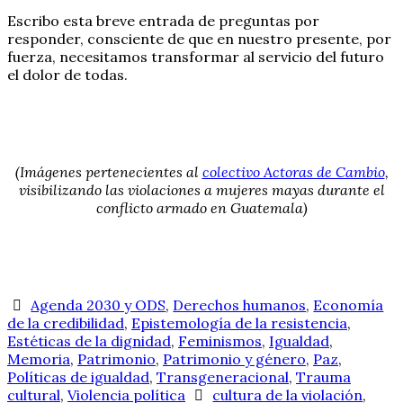
Escribo esta breve entrada de preguntas por
responder, consciente de que en nuestro presente, por
fuerza, necesitamos transformar al servicio del futuro
el dolor de todas.
(Imágenes pertenecientes al
colectivo Actoras de Cambio
,
visibilizando las violaciones a mujeres mayas durante el
conflicto armado en Guatemala)
Agenda 2030 y ODS
,
Derechos humanos
,
Economía
de la credibilidad
,
Epistemología de la resistencia
,
Estéticas de la dignidad
,
Feminismos
,
Igualdad
,
Memoria
,
Patrimonio
,
Patrimonio y género
,
Paz
,
Políticas de igualdad
,
Transgeneracional
,
Trauma
cultural
,
Violencia política
cultura de la violación
,