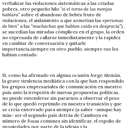
verbalizar las violaciones sistemáticas a las criadas
pobres, otro pequeño hilo
“si el torno de las monjas
hablara”
sobre el abandono de bebés fruto de
violaciones, el aislamiento a que sometían las
«personas
de bien”
a las
“muchachas que habían caído en desgracia”
) ,
se sucedían las miradas cómplices en el grupo, la orden
no expresada de callarse inmediatamente y la rapidez
en cambiar de conversación y quitarle
importancia,siempre en otro pueblo, siempre eso les
habían contado.
Si, como ha afirmado en alguna ocasión Jorge Alemán,
la grave virulencia mediática con la que han respondido
los grupos empresariales de comunicación en nuestro
país ante la irrupción de nuevas propuestas políticas,
no puede entenderse sin pararnos a observar el peso
de lo que quedó reprimido en nuestra transición y que
se creía enterrado para siempre (a saber –aunque hay
más- ser el segundo país detrás de Camboya en
número de fosas comunes sin identificar, el expolio de
propiedades por parte de la iglesia y la