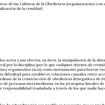
s de las Culturas de la Obediencia (organizaciones con ca
alización de la crueldad:
 los actos y sus efectos, es decir, la manipulación de la dis
al por la disciplina (por lo que cualquier intento de revisi
uctura organizativa en sí) como instrumento para borrar to
sta dificultad para establecer relaciones causales entre acc
rdiano de la construcción de obediencia denegadora de étic
o de personas intermediarias en las jerarquías lineales de 
e responsabilidad trasladada a través de los que nadie hace
les de subordinación sea posible es necesario que se produ