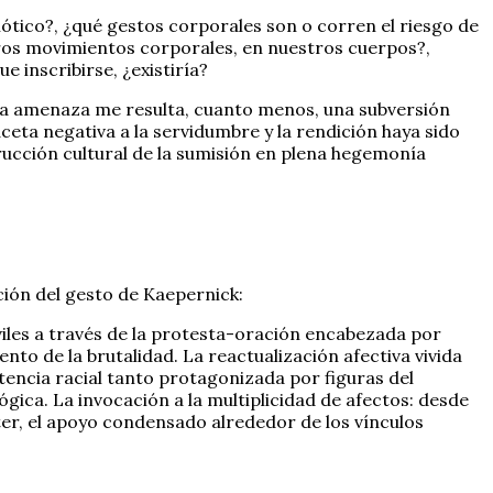
ótico?, ¿qué gestos corporales son o corren el riesgo de
stros movimientos corporales, en nuestros cuerpos?,
e inscribirse, ¿existiría?
 una amenaza me resulta, cuanto menos, una subversión
ceta negativa a la servidumbre y la rendición haya sido
rucción cultural de la sumisión en plena hegemonía
ción del gesto de Kaepernick:
iviles a través de la protesta-oración encabezada por
ento de la brutalidad. La reactualización afectiva vivida
istencia racial tanto protagonizada por figuras del
ica. La invocación a la multiplicidad de afectos: desde
tter, el apoyo condensado alrededor de los vínculos