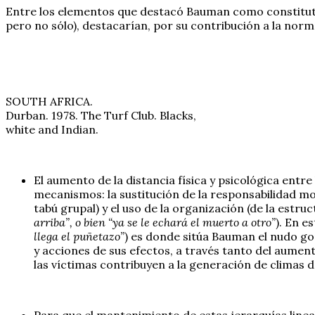
Entre los elementos que destacó Bauman como constitutivo
pero no sólo), destacarían, por su contribución a la norm
SOUTH AFRICA.
Durban. 1978. The Turf Club. Blacks,
white and Indian.
El aumento de la distancia física y psicológica entre
mecanismos: la sustitución de la responsabilidad mor
tabú grupal) y el uso de la organización (de la estr
arriba”, o bien “ya se le echará el muerto a otro”
). En e
llega el puñetazo”
) es donde sitúa Bauman el nudo go
y acciones de sus efectos, a través tanto del aument
las víctimas contribuyen a la generación de climas d
Para que el mantenimiento de estas jerarquías linea