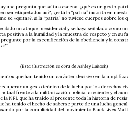
ay una pregunta que salta a escena: ¿qué es un gesto patri
en ser etiquetados así?, ¿está la “patria” inscrita en nue
o se «quita»?, si la “patria” no tuviese cuerpos sobre los qu
a recibido un ataque presidencial y se haya señalado como
a positiva a la humildad y la muestra de respeto y en su fa
regunte por la escenificación de la obediencia y la const
ta?”
(Esta ilustración es obra de Ashley Lukash)
mentos que han tenido un carácter decisivo en la amplifica
 recuperar un gesto icónico de la lucha por los derechos c
actual frente a la militarización policial creciente y el aum
de la NFL que ha traído al presente toda la historia de res
 ha tenido el hecho de saberse parte de una lucha genealóg
a pasando por la complicidad del movimiento Black Lives Ma