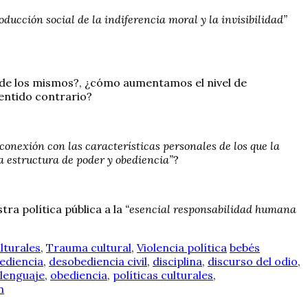
oducción social de la indiferencia moral y la invisibilidad”
o de los mismos?, ¿cómo aumentamos el nivel de
sentido contrario?
conexión con las características personales de los que la
a estructura de poder y obediencia”
?
ra política pública a la
“esencial responsabilidad humana
ulturales
,
Trauma cultural
,
Violencia política
bebés
ediencia
,
desobediencia civil
,
disciplina
,
discurso del odio
,
lenguaje
,
obediencia
,
políticas culturales
,
n