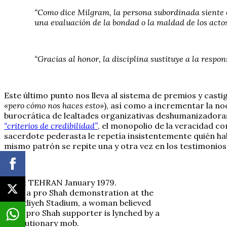
“Como dice Milgram, la persona subordinada siente o
una evaluación de la bondad o la maldad de los acto
“Gracias al honor, la disciplina sustituye a la respo
Este último punto nos lleva al sistema de premios y cast
«pero cómo nos haces esto»
), así como a incrementar la n
burocrática de lealtades organizativas deshumanizadora
“criterios de credibilidad”
, el monopolio de la veracidad co
sacerdote pederasta le repetía insistentemente quién ha
mismo patrón se repite una y otra vez en los testimonio
IRAN: TEHRAN January 1979.
After a pro Shah demonstration at the
Amjadiyeh Stadium, a woman believed
to be pro Shah supporter is lynched by a
Revolutionary mob.