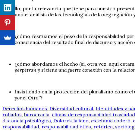
Por ello, por la relevancia que tiene para nuestro presen
así como el análisis de las tecnologías de la segregación
¿cómo resituamos el peso de la responsabilidad pers
consciencia del resultado final de discurso y acción
¿cómo abordamos el hecho (sí, otra vez, aquí esta
perpetran y sí tiene una fuerte conexión con la relaci
Insistiendo en la protección del pluralismo como el
por el Otro”
?
Derechos humanos
,
Diversidad cultural
,
Identidades y na
robados
,
burocracia
,
climas de responsabilidad traslada
distancia psicológica
,
Dolores Juliano
,
estefanía rodero
,
responsabilidad
,
responsabilidad ética
,
retórica
,
sociolog