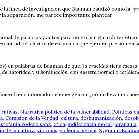
te la línea de investigación que Bauman bautizó como la
“pr
 y la separación, me parece importante plantear:
onal de palabras y actos para no excluir el carácter étic
 en mitad del aluvión de estímulos que ejercen presión en 
mos) en palabras de Bauman de que
“la crueldad tiene escasa 
ón de autoridad y subordinación, con nuestra normal y cotidian
 único freno conocido de emergencia, ¿cómo llevamos nuest
rrativas
,
Narrativa política de la vulnerabilidad
,
Políticas c
da
,
Comisión de la Verdad
,
cultura
,
deshumanización
,
desob
estefanía rodero sanz
,
ética
,
indiferencia moral
,
jerarquía
,
ía de la cultura
,
víctimas
,
violencia sexual
,
Zygmunt Bauma