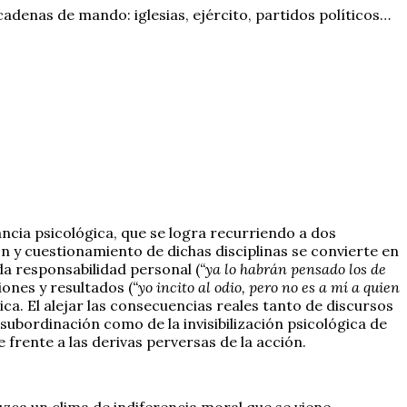
denas de mando: iglesias, ejército, partidos políticos…
tancia psicológica, que se logra recurriendo a dos
ón y cuestionamiento de dichas disciplinas se convierte en
da responsabilidad personal (
“ya lo habrán pensado los de
iones y resultados (
“yo incito al odio, pero no es a mí a quien
a. El alejar las consecuencias reales tanto de discursos
subordinación como de la invisibilización psicológica de
 frente a las derivas perversas de la acción.
zca un clima de indiferencia moral que se viene