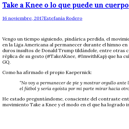
Take a Knee o lo que puede un cuerpo
16 noviembre, 2017
Estefanía Rodero
Vengo un tiempo siguiendo, pindárica perdida, el movimie
en la Liga Americana al permanecer durante el himno en si
duros insultos de Donald Trump tildándole, entre otras c
réplica de su gesto (#TakeAKnee, #ImwithKap) que ha 
GQ.
Como ha afirmado el propio Kaepernick:
“No voy a permanecer de pie y mostrar orgullo ante l
el fútbol y sería egoísta por mi parte mirar hacia ot
He estado preguntándome, consciente del contraste entre
movimiento Take a Knee y el modo en el que ha logrado in