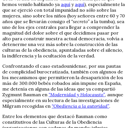
hemos venido hablando ya
aquí
y
aquí
), especialmente la
que se ejerció con total impunidad no sólo sobre las
mujeres, sino sobre los niños (hoy señores entre 60 y 70
años que se llevarán consigo el
“secreto”
a la tumba), sea
uno de los ejes centrales para llegar a comprender la
magnitud del dolor sobre el que decidimos pasar por
alto para construir nuestra actual democracia, volvía a
detenerme una vez más sobre la construcción de las
culturas de la obediencia, apuntaladas sobre el silencio,
la indiferencia y la ocultación de la verdad.
Confrontando el caso estadounidense, por sus pautas
de complicidad burocratizada, también con algunos de
los mecanismos que permitieron la desaparición de los
más de 300.000 bebés robados aún impune en España,
me detenía en alguna de las ideas que ya compartió
Zygmunt Bauman en
“Modernidad y Holocausto”
, aunque
especialmente en su lectura de las investigaciones de
Milgram recogidas en
“Obediencia a la autoridad”
.
Entre los elementos que destacó Bauman como
constitutivos de las Culturas de la Obediencia
(organizaciones con cadenas de mando: iglesias,