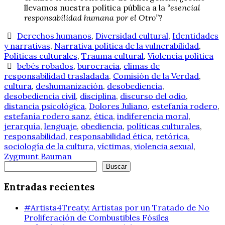
llevamos nuestra política pública a la
“esencial
responsabilidad humana por el Otro”
?
Derechos humanos
,
Diversidad cultural
,
Identidades
y narrativas
,
Narrativa política de la vulnerabilidad
,
Políticas culturales
,
Trauma cultural
,
Violencia política
bebés robados
,
burocracia
,
climas de
responsabilidad trasladada
,
Comisión de la Verdad
,
cultura
,
deshumanización
,
desobediencia
,
desobediencia civil
,
disciplina
,
discurso del odio
,
distancia psicológica
,
Dolores Juliano
,
estefanía rodero
,
estefanía rodero sanz
,
ética
,
indiferencia moral
,
jerarquía
,
lenguaje
,
obediencia
,
políticas culturales
,
responsabilidad
,
responsabilidad ética
,
retórica
,
sociología de la cultura
,
víctimas
,
violencia sexual
,
Zygmunt Bauman
Buscar
Buscar
Entradas recientes
#Artists4Treaty: Artistas por un Tratado de No
Proliferación de Combustibles Fósiles