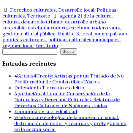
Derechos culturales
,
Desarrollo local
,
Políticas
culturales
,
Territorio
agenda 21 de la cultura
,
cultura
,
desarrollo urbano
,
desarrollo urbano
sostenible
,
estefanía rodero
,
estefanía rodero sanz
,
gestión cultural pública
,
Hábitat 3
,
local
,
municipalismo
,
políticas culturales
,
políticas culturales municipales
,
régimen local
,
territorio
Buscar
Buscar
Entradas recientes
#Artists4Treaty: Artistas por un Tratado de No
Proliferación de Combustibles Fósiles
Defender la Tierra no es delito
Aportación al Informe Conservación de la
Naturaleza y Derechos Culturales, Relatora de
Derechos Culturales de Naciones Unidas
Economía de la credibilidad
Visión socio-ecológica de la innovación social:
distribución de poder y recursos y protagonismo
en la acción social