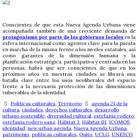
Conscientes de que esta Nueva Agenda Urbana viene
acompañada también de una creciente demanda de
protagonismo por parte de los gobiernos locales
en la
esfera internacional como agentes clave para la puesta
en marcha de la misma frente a los niveles estatales, así
como garantes de la dimensión humana y la
planificación estratégica, participativa y centrada en las
personas, habrá que ser conscientes de que en los
próximos años en nuestras ciudades se librará una
batalla clave entre los usos neoliberales del espacio
frente a la necesaria protección de las dimensiones
vulnerables de la identidad.
Políticas culturales
,
Territorio
agenda 21 de la
cultura
,
ciudades
,
derechos culturales
,
desarrollo
urbano sostenible
,
diversidad cultural
,
estefanía rodero
,
estefanía rodero sanz
,
Hábitat 3
,
Hábitat III
,
ICOMOS
,
identidad
,
new urban agenda
,
Nueva Agenda Urbana
,
patrimonio
,
políticas culturales
,
Quito
,
UCLG
,
UNESCO