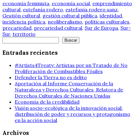
economía feminista
,
economía social
,
emprendimiento
cultural
,
estefanía rodero
,
estefanía rodero sanz
,
Gestión cultural
,
gestión cultural pública
,
identidad
,
incidencia política
,
neoliberalismo
,
políticas culturales
,
precariedad
,
precariedad cultural
,
Sur de Europa
,
Sur-
Sur
,
territorio
Buscar
Buscar
Entradas recientes
#Artists4Treaty: Artistas por un Tratado de No
Proliferación de Combustibles Fósiles
Defender la Tierra no es delito
Aportación al Informe Conservación de la
Naturaleza y Derechos Culturales, Relatora de
Derechos Culturales de Naciones Unidas
Economía de la credibilidad
Visión socio-ecológica de la innovación social:
distribución de poder y recursos y protagonismo
en la acción social
Archivos