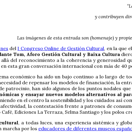
“L
y contribuyen dir
Las imágenes de esta entrada son (homenaje) y propied
ones
del
I Congreso Online de Gestión Cultural
, en la que
ante Tom, Aforo Gestión Cultural y Baixa Cultura
diero
allá del reconocimiento a la coherencia y generosidad qu
 en esta gran conversación internacional con más de 40 pon
stema económico ha sido un bajo continuo a lo largo de to
 necesidad de repensar los modelos de financiación, la en
de patrocinio, han sido algunos de los puntos nodales que
onómicas y ensayar nuevos modelos alternativos al pa
niendo en el centro la sostenibilidad y los cuidados así co
afectividad, la contestación frente a patrones de consumo 
Café, Ediciones La Terraza, Selma Santiago y los polos cre
cultural
, a todas luces, una experiencia sistémica y glob
n marcha por los
educadores de diferentes museos españo