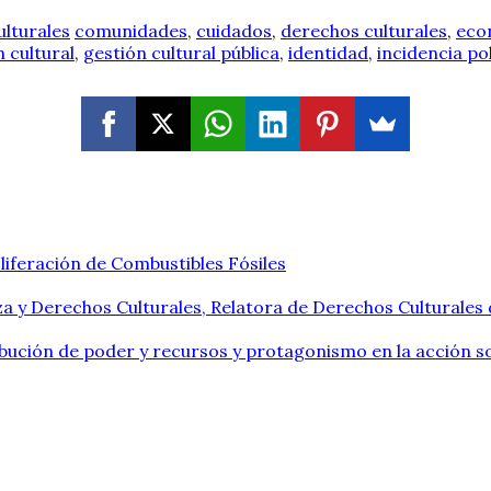
ulturales
comunidades
,
cuidados
,
derechos culturales
,
eco
 cultural
,
gestión cultural pública
,
identidad
,
incidencia pol
liferación de Combustibles Fósiles
a y Derechos Culturales, Relatora de Derechos Culturales
ribución de poder y recursos y protagonismo en la acción so