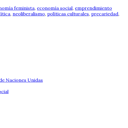
nomía feminista
,
economía social
,
emprendimiento
ítica
,
neoliberalismo
,
políticas culturales
,
precariedad
,
 de Naciones Unidas
cial