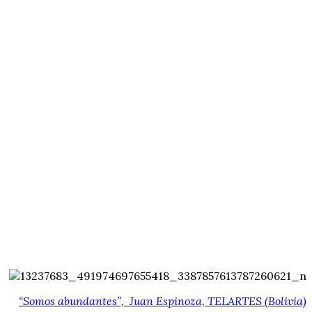
“Somos abundantes”, Juan Espinoza, TELARTES (Bolivia)