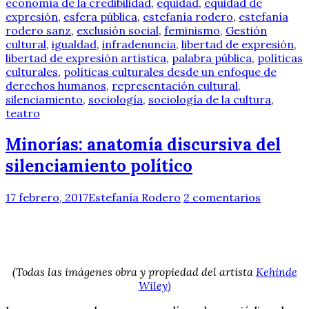
economía de la credibilidad
,
equidad
,
equidad de
expresión
,
esfera pública
,
estefanía rodero
,
estefanía
rodero sanz
,
exclusión social
,
feminismo
,
Gestión
cultural
,
igualdad
,
infradenuncia
,
libertad de expresión
,
libertad de expresión artística
,
palabra pública
,
políticas
culturales
,
políticas culturales desde un enfoque de
derechos humanos
,
representación cultural
,
silenciamiento
,
sociología
,
sociología de la cultura
,
teatro
Minorías: anatomía discursiva del
silenciamiento político
17 febrero, 2017
Estefanía Rodero
2 comentarios
(Todas las imágenes obra y propiedad del artista
Kehinde
Wiley)