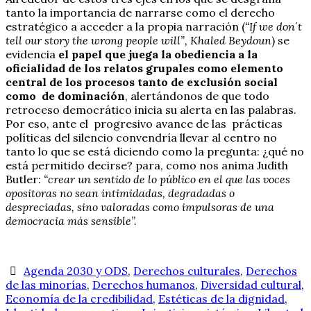
tanto la importancia de narrarse como el derecho
estratégico a acceder a la propia narración (
“If we don´t
tell our story the wrong people will”, Khaled Beydoun
) se
evidencia
el papel que juega la obediencia a la
oficialidad de los relatos grupales como elemento
central de los procesos tanto de exclusión social
como de dominación
, alertándonos de que todo
retroceso democrático inicia su alerta en las palabras.
Por eso, ante el progresivo avance de las prácticas
políticas del silencio convendría llevar al centro no
tanto lo que se está diciendo como la pregunta: ¿qué no
está permitido decirse? para, como nos anima Judith
Butler:
“crear un sentido de lo público en el que las voces
opositoras no sean intimidadas, degradadas o
despreciadas, sino valoradas como impulsoras de una
democracia más sensible”.
Agenda 2030 y ODS
,
Derechos culturales
,
Derechos
de las minorías
,
Derechos humanos
,
Diversidad cultural
,
Economía de la credibilidad
,
Estéticas de la dignidad
,