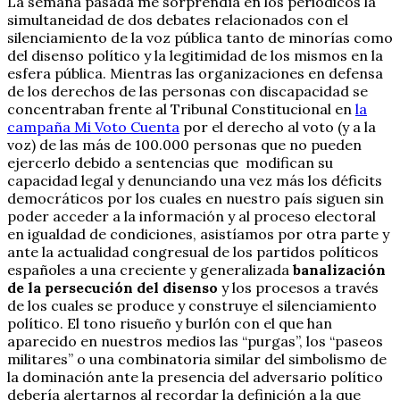
La semana pasada me sorprendía en los periódicos la
simultaneidad de dos debates relacionados con el
silenciamiento de la voz pública tanto de minorías como
del disenso político y la legitimidad de los mismos en la
esfera pública. Mientras las organizaciones en defensa
de los derechos de las personas con discapacidad se
concentraban frente al Tribunal Constitucional en
la
campaña Mi Voto Cuenta
por el derecho al voto (y a la
voz) de las más de 100.000 personas que no pueden
ejercerlo debido a sentencias que modifican su
capacidad legal y denunciando una vez más los déficits
democráticos por los cuales en nuestro país siguen sin
poder acceder a la información y al proceso electoral
en igualdad de condiciones, asistíamos por otra parte y
ante la actualidad congresual de los partidos políticos
españoles a una creciente y generalizada
banalización
de la persecución del disenso
y los procesos a través
de los cuales se produce y construye el silenciamiento
político. El tono risueño y burlón con el que han
aparecido en nuestros medios las “purgas”, los “paseos
militares” o una combinatoria similar del simbolismo de
la dominación ante la presencia del adversario político
debería alertarnos al recordar la definición a la que