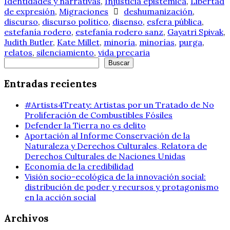
Identidades y narrativas
,
Injusticia epistémica
,
Libertad
de expresión
,
Migraciones
deshumanización
,
discurso
,
discurso político
,
disenso
,
esfera pública
,
estefanía rodero
,
estefanía rodero sanz
,
Gayatri Spivak
,
Judith Butler
,
Kate Millet
,
minoría
,
minorías
,
purga
,
relatos
,
silenciamiento
,
vida precaria
Buscar
Buscar
Entradas recientes
#Artists4Treaty: Artistas por un Tratado de No
Proliferación de Combustibles Fósiles
Defender la Tierra no es delito
Aportación al Informe Conservación de la
Naturaleza y Derechos Culturales, Relatora de
Derechos Culturales de Naciones Unidas
Economía de la credibilidad
Visión socio-ecológica de la innovación social:
distribución de poder y recursos y protagonismo
en la acción social
Archivos