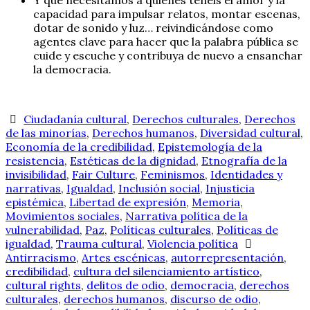
capacidad para impulsar relatos, montar escenas,
dotar de sonido y luz… reivindicándose como
agentes clave para hacer que la palabra pública se
cuide y escuche y contribuya de nuevo a ensanchar
la democracia.
Ciudadanía cultural
,
Derechos culturales
,
Derechos
de las minorías
,
Derechos humanos
,
Diversidad cultural
,
Economía de la credibilidad
,
Epistemología de la
resistencia
,
Estéticas de la dignidad
,
Etnografía de la
invisibilidad
,
Fair Culture
,
Feminismos
,
Identidades y
narrativas
,
Igualdad
,
Inclusión social
,
Injusticia
epistémica
,
Libertad de expresión
,
Memoria
,
Movimientos sociales
,
Narrativa política de la
vulnerabilidad
,
Paz
,
Políticas culturales
,
Políticas de
igualdad
,
Trauma cultural
,
Violencia política
Antirracismo
,
Artes escénicas
,
autorrepresentación
,
credibilidad
,
cultura del silenciamiento artístico
,
cultural rights
,
delitos de odio
,
democracia
,
derechos
culturales
,
derechos humanos
,
discurso de odio
,