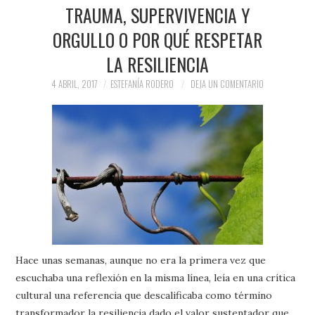
PRENSA Y
TRAUMA, SUPERVIVENCIA Y
ORGULLO O POR QUÉ RESPETAR
COLABORACIONES)
LA RESILIENCIA
QUIÉN ES
4 ABRIL, 2017
ESTEFANÍA RODERO
DEJA UN COMENTARIO
Hace unas semanas, aunque no era la primera vez que
escuchaba una reflexión en la misma línea, leía en una crítica
cultural una referencia que descalificaba como término
transformador la resiliencia dado el valor sustentador que