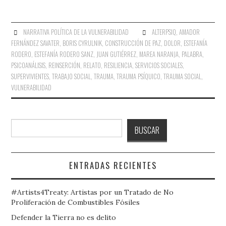
NARRATIVA POLÍTICA DE LA VULNERABILIDAD
ALTERPSIQ
,
AMADOR
FERNÁNDEZ SAVATER
,
BORIS CYRULNIK
,
CONSTRUCCIÓN DE PAZ
,
DOLOR
,
ESTEFANÍA
RODERO
,
ESTEFANÍA RODERO SANZ
,
JUAN GUTIÉRREZ
,
MAREA NARANJA
,
PALABRA
,
PSICOANÁLISIS
,
REINSERCIÓN
,
RELATO
,
RESILIENCIA
,
SERVICIOS SOCIALES
,
SUPERVIVIENTES
,
TRABAJO SOCIAL
,
TRAUMA
,
TRAUMA PSÍQUICO
,
TRAUMA SOCIAL
,
VULNERABILIDAD
Buscar
BUSCAR
ENTRADAS RECIENTES
#Artists4Treaty: Artistas por un Tratado de No
Proliferación de Combustibles Fósiles
Defender la Tierra no es delito