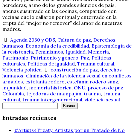
herederas, a uno de los grandes silencios de país,
apenas susurrado en las cocinas, compartido con
vecinas que lo callaron por igual y enterrado en la
cripta del “mejor no remover” del amor de nuestras
madres.
Agenda 2030 y ODS
,
Cultura de paz
,
Derechos
humanos
,
Economía de la credibilidad
,
Epistemología de
la resistencia
,
Feminismos
,
Igualdad
,
Memoria
,
Patrimonio
,
Patrimonio y género
,
Paz
,
Políticas
culturales
,
Políticas de igualdad
,
Trauma cultural
,
Violencia política
construcción de paz
,
derechos
humanos
,
eliminación de la violencia sexual en conflictos
armados
,
estefanía rodero
,
estefanía rodero sanz
,
impunidad
,
memoria histórica
,
ONU
,
proceso de paz
Colombia
,
tejedoras de mampuján
,
trauma
,
trauma
cultural
,
trauma intergeneracional
,
violencia sexual
Buscar
Buscar
Entradas recientes
#Artists4Treaty: Artistas por un Tratado de No