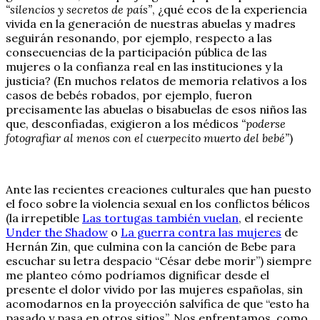
“silencios y secretos de país”
, ¿qué ecos de la experiencia
vivida en la generación de nuestras abuelas y madres
seguirán resonando, por ejemplo, respecto a las
consecuencias de la participación pública de las
mujeres o la confianza real en las instituciones y la
justicia? (En muchos relatos de memoria relativos a los
casos de bebés robados, por ejemplo, fueron
precisamente las abuelas o bisabuelas de esos niños las
que, desconfiadas, exigieron a los médicos
“poderse
fotografiar al menos con el cuerpecito muerto del bebé”
)
Ante las recientes creaciones culturales que han puesto
el foco sobre la violencia sexual en los conflictos bélicos
(la irrepetible
Las tortugas también vuelan
, el reciente
Under the Shadow
o
La guerra contra las mujeres
de
Hernán Zin, que culmina con la canción de Bebe para
escuchar su letra despacio “César debe morir”) siempre
me planteo cómo podríamos dignificar desde el
presente el dolor vivido por las mujeres españolas, sin
acomodarnos en la proyección salvífica de que “esto ha
pasado y pasa en otros sitios”. Nos enfrentamos, como