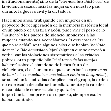
institucionalmente) sino de la
“vivencia intrahistórica”
de
la violencia sexual hacia las mujeres en nuestro país
durante la guerra civil y la dictadura.
Hace unos años, trabajando con mujeres en un
proyecto de recuperación de la memoria histórica local
en un pueblo de Castilla y León, pude vivir el peso de lo
“no dicho”
y los pactos de silencio impuestos a las
mujeres cuando nos acercábamos
“a esas cosas de las
que no se habla”
. Ante algunos hilos que habían
“hablado
de más”
e
“ido demasiado lejos”
(alguien que se atrevió a
verbalizar las violaciones sistemáticas a las criadas
pobres, otro pequeño hilo
“si el torno de las monjas
hablara”
sobre el abandono de bebés fruto de
violaciones, el aislamiento a que sometían las
«personas
de bien”
a las
“muchachas que habían caído en desgracia”
) ,
se sucedían las miradas cómplices en el grupo, la orden
no expresada de callarse inmediatamente y la rapidez
en cambiar de conversación y quitarle
importancia,siempre en otro pueblo, siempre eso les
habían contado.