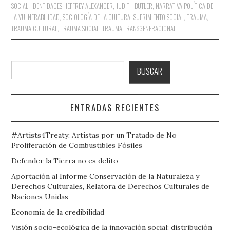
SOCIAL
,
IDENTIDADES
,
JEFFREY ALEXANDER
,
JUDITH BUTLER
,
NARRATIVA POLÍTICA DE
LA VULNERABILIDAD
,
SOCIOLOGÍA DE LA CULTURA
,
SUFRIMIENTO SOCIAL
,
TRAUMA
,
TRAUMA CULTURAL
,
TRAUMA SOCIAL
,
TRAUMA TRANSGENERACIONAL
Buscar
BUSCAR
ENTRADAS RECIENTES
#Artists4Treaty: Artistas por un Tratado de No
Proliferación de Combustibles Fósiles
Defender la Tierra no es delito
Aportación al Informe Conservación de la Naturaleza y
Derechos Culturales, Relatora de Derechos Culturales de
Naciones Unidas
Economía de la credibilidad
Visión socio-ecológica de la innovación social: distribución