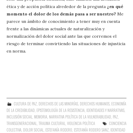
ética y de acción política alrededor de la pregunta
¿en qué
momento el dolor de los demás pasa a ser nuestro?
Me
parece un ámbito de conocimiento a tener muy en cuenta
frente a las dinámicas actuales de naturalización y
normalización del dolor social ante las que corremos el
riesgo de terminar convirtiendo las situaciones de injusticia
en norma.
CULTURA DE PAZ
,
DERECHOS DE LAS MINORÍAS
,
DERECHOS HUMANOS
,
ECONOMÍA
DE LA CREDIBILIDAD
,
EPISTEMOLOGÍA DE LA RESISTENCIA
,
IDENTIDADES Y NARRATIVAS
,
INCLUSIÓN SOCIAL
,
MEMORIA
,
NARRATIVA POLÍTICA DE LA VULNERABILIDAD
,
PAZ
,
TRANSGENERACIONAL
,
TRAUMA CULTURAL
,
VIOLENCIA POLÍTICA
CONCIENCIA
COLECTIVA
,
DOLOR SOCIAL
,
ESTEFANÍA RODERO
,
ESTEFANÍA RODERO SANZ
,
IDENTIDAD