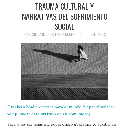
PRENSA Y
TRAUMA CULTURAL Y
NARRATIVAS DEL SUFRIMIENTO
COLABORACIONES)
SOCIAL
QUIÉN ES
3 AGOSTO, 2017
ESTEFANÍA RODERO
2 COMENTARIOS
(Gracias a MadinAmérica para el mundo hispanohablante
por publicar este artículo en su comunidad)
Hace unas semanas me sorprendió gratamente recibir en