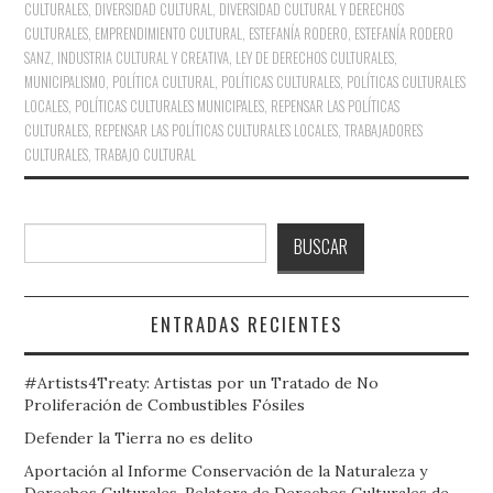
CULTURALES
,
DIVERSIDAD CULTURAL
,
DIVERSIDAD CULTURAL Y DERECHOS
CULTURALES
,
EMPRENDIMIENTO CULTURAL
,
ESTEFANÍA RODERO
,
ESTEFANÍA RODERO
SANZ
,
INDUSTRIA CULTURAL Y CREATIVA
,
LEY DE DERECHOS CULTURALES
,
MUNICIPALISMO
,
POLÍTICA CULTURAL
,
POLÍTICAS CULTURALES
,
POLÍTICAS CULTURALES
LOCALES
,
POLÍTICAS CULTURALES MUNICIPALES
,
REPENSAR LAS POLÍTICAS
CULTURALES
,
REPENSAR LAS POLÍTICAS CULTURALES LOCALES
,
TRABAJADORES
CULTURALES
,
TRABAJO CULTURAL
Buscar
BUSCAR
ENTRADAS RECIENTES
#Artists4Treaty: Artistas por un Tratado de No
Proliferación de Combustibles Fósiles
Defender la Tierra no es delito
Aportación al Informe Conservación de la Naturaleza y
Derechos Culturales, Relatora de Derechos Culturales de