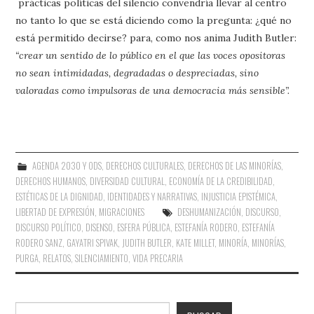
prácticas políticas del silencio convendría llevar al centro
no tanto lo que se está diciendo como la pregunta: ¿qué no
está permitido decirse? para, como nos anima Judith Butler:
“crear un sentido de lo público en el que las voces opositoras
no sean intimidadas, degradadas o despreciadas, sino
valoradas como impulsoras de una democracia más sensible”.
AGENDA 2030 Y ODS
,
DERECHOS CULTURALES
,
DERECHOS DE LAS MINORÍAS
,
DERECHOS HUMANOS
,
DIVERSIDAD CULTURAL
,
ECONOMÍA DE LA CREDIBILIDAD
,
ESTÉTICAS DE LA DIGNIDAD
,
IDENTIDADES Y NARRATIVAS
,
INJUSTICIA EPISTÉMICA
,
LIBERTAD DE EXPRESIÓN
,
MIGRACIONES
DESHUMANIZACIÓN
,
DISCURSO
,
DISCURSO POLÍTICO
,
DISENSO
,
ESFERA PÚBLICA
,
ESTEFANÍA RODERO
,
ESTEFANÍA
RODERO SANZ
,
GAYATRI SPIVAK
,
JUDITH BUTLER
,
KATE MILLET
,
MINORÍA
,
MINORÍAS
,
PURGA
,
RELATOS
,
SILENCIAMIENTO
,
VIDA PRECARIA
Buscar