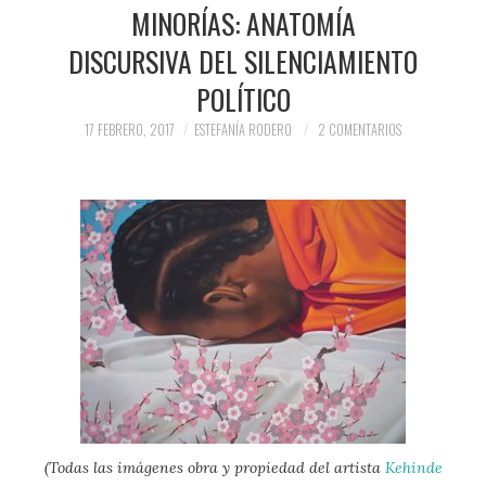
PRENSA Y
MINORÍAS: ANATOMÍA
DISCURSIVA DEL SILENCIAMIENTO
COLABORACIONES)
POLÍTICO
QUIÉN ES
17 FEBRERO, 2017
ESTEFANÍA RODERO
2 COMENTARIOS
(Todas las imágenes obra y propiedad del artista
Kehinde