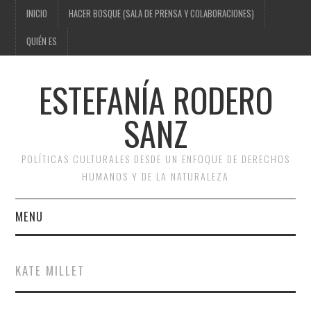
INICIO
HACER BOSQUE (SALA DE PRENSA Y COLABORACIONES)
QUIÉN ES
ESTEFANÍA RODERO
SANZ
POLÍTICAS CULTURALES DESDE UN ENFOQUE DE DERECHOS
HUMANOS Y DE LA NATURALEZA
MENU
INICIO
KATE MILLET
HACER BOSQUE (SALA DE