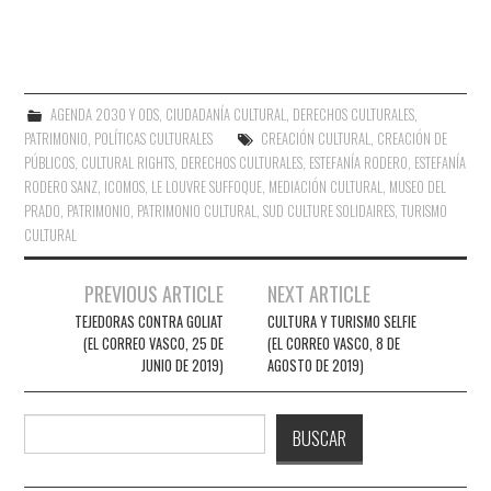
AGENDA 2030 Y ODS
,
CIUDADANÍA CULTURAL
,
DERECHOS CULTURALES
,
PATRIMONIO
,
POLÍTICAS CULTURALES
CREACIÓN CULTURAL
,
CREACIÓN DE
PÚBLICOS
,
CULTURAL RIGHTS
,
DERECHOS CULTURALES
,
ESTEFANÍA RODERO
,
ESTEFANÍA
RODERO SANZ
,
ICOMOS
,
LE LOUVRE SUFFOQUE
,
MEDIACIÓN CULTURAL
,
MUSEO DEL
PRADO
,
PATRIMONIO
,
PATRIMONIO CULTURAL
,
SUD CULTURE SOLIDAIRES
,
TURISMO
CULTURAL
Navegación
PREVIOUS ARTICLE
NEXT ARTICLE
de
TEJEDORAS CONTRA GOLIAT
CULTURA Y TURISMO SELFIE
(EL CORREO VASCO, 25 DE
(EL CORREO VASCO, 8 DE
entradas
JUNIO DE 2019)
AGOSTO DE 2019)
Buscar
BUSCAR