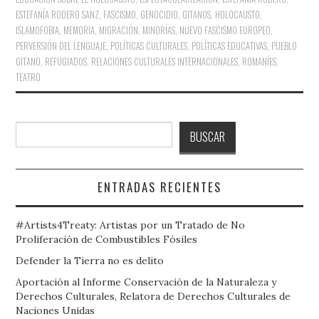
ESTEFANÍA RODERO SANZ
,
FASCISMO
,
GENOCIDIO
,
GITANOS
,
HOLOCAUSTO
,
ISLAMOFOBIA
,
MEMORIA
,
MIGRACIÓN
,
MINORÍAS
,
NUEVO FASCISMO EUROPEO
,
PERVERSIÓN DEL LENGUAJE
,
POLÍTICAS CULTURALES
,
POLÍTICAS EDUCATIVAS
,
PUEBLO
GITANO
,
REFUGIADOS
,
RELACIONES CULTURALES INTERNACIONALES
,
ROMANÍES
,
TEATRO
Buscar
BUSCAR
ENTRADAS RECIENTES
#Artists4Treaty: Artistas por un Tratado de No
Proliferación de Combustibles Fósiles
Defender la Tierra no es delito
Aportación al Informe Conservación de la Naturaleza y
Derechos Culturales, Relatora de Derechos Culturales de
Naciones Unidas