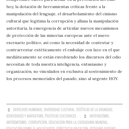
hoy, la dotación de herramientas críticas frente a la
manipulación del lenguaje, el desarbolamiento del cinismo
cultural que legitima la corrupción y allana la manipulación
autoritaria, la emergencia de articular nuevos mecanismos
de protección de las minorías europeas ante el nuevo
escenario político, así como la necesidad de contestar y
contrarrestar estéticamente el embalaje con lazo en el que
mediáticamente se están envolviendo los discursos del odio
necesitan de toda nuestra inteligencia, entusiasmo y
organización, no vinculados en exclusiva al sostenimiento de
los procesos memoriales del pasado, sino al urgente HOY.
DERECHOS HUMANOS
,
DIVERSIDAD CULTURAL
,
ESTÉTICAS DE LA DIGNIDAD
,
IDENTIDADES Y NARRATIVAS
,
POLÍTICAS CULTURALES
ANTIFASCISMO
,
ANTISEMITISMO
,
CORRUPCIÓN
,
EDUCACIÓN PARA LA CIUDADANÍA MUNDIAL
,
EDUCACIÓN SOBRE EL HOLOCAUSTO
,
ESPECTACULARIZACIÓN
,
ESTEFANÍA RODERO
,