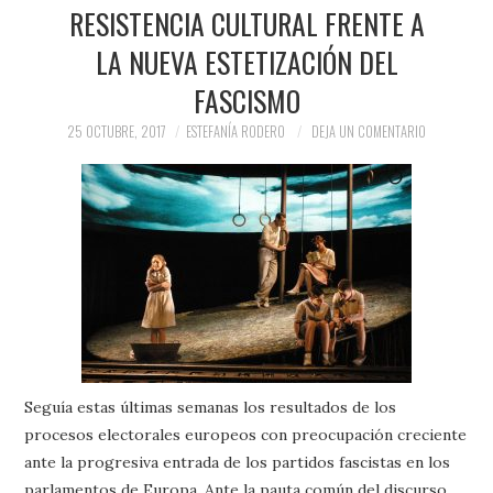
PRENSA Y
RESISTENCIA CULTURAL FRENTE A
LA NUEVA ESTETIZACIÓN DEL
COLABORACIONES)
FASCISMO
QUIÉN ES
25 OCTUBRE, 2017
ESTEFANÍA RODERO
DEJA UN COMENTARIO
Seguía estas últimas semanas los resultados de los
procesos electorales europeos con preocupación creciente
ante la progresiva entrada de los partidos fascistas en los
parlamentos de Europa. Ante la pauta común del discurso