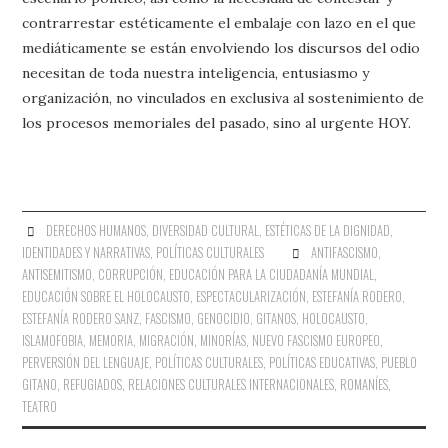
contrarrestar estéticamente el embalaje con lazo en el que
mediáticamente se están envolviendo los discursos del odio
necesitan de toda nuestra inteligencia, entusiasmo y
organización, no vinculados en exclusiva al sostenimiento de
los procesos memoriales del pasado, sino al urgente HOY.
DERECHOS HUMANOS
,
DIVERSIDAD CULTURAL
,
ESTÉTICAS DE LA DIGNIDAD
,
IDENTIDADES Y NARRATIVAS
,
POLÍTICAS CULTURALES
ANTIFASCISMO
,
ANTISEMITISMO
,
CORRUPCIÓN
,
EDUCACIÓN PARA LA CIUDADANÍA MUNDIAL
,
EDUCACIÓN SOBRE EL HOLOCAUSTO
,
ESPECTACULARIZACIÓN
,
ESTEFANÍA RODERO
,
ESTEFANÍA RODERO SANZ
,
FASCISMO
,
GENOCIDIO
,
GITANOS
,
HOLOCAUSTO
,
ISLAMOFOBIA
,
MEMORIA
,
MIGRACIÓN
,
MINORÍAS
,
NUEVO FASCISMO EUROPEO
,
PERVERSIÓN DEL LENGUAJE
,
POLÍTICAS CULTURALES
,
POLÍTICAS EDUCATIVAS
,
PUEBLO
GITANO
,
REFUGIADOS
,
RELACIONES CULTURALES INTERNACIONALES
,
ROMANÍES
,
TEATRO