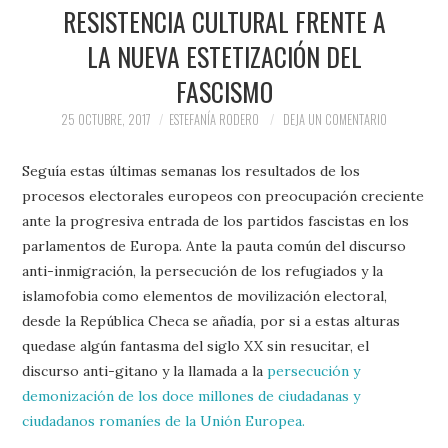
PRENSA Y
RESISTENCIA CULTURAL FRENTE A
LA NUEVA ESTETIZACIÓN DEL
COLABORACIONES)
FASCISMO
QUIÉN ES
25 OCTUBRE, 2017
ESTEFANÍA RODERO
DEJA UN COMENTARIO
Seguía estas últimas semanas los resultados de los
procesos electorales europeos con preocupación creciente
ante la progresiva entrada de los partidos fascistas en los
parlamentos de Europa. Ante la pauta común del discurso
anti-inmigración, la persecución de los refugiados y la
islamofobia como elementos de movilización electoral,
desde la República Checa se añadía, por si a estas alturas
quedase algún fantasma del siglo XX sin resucitar, el
discurso anti-gitano y la llamada a la
persecución y
demonización de los doce millones de ciudadanas y
ciudadanos romaníes de la Unión Europea.