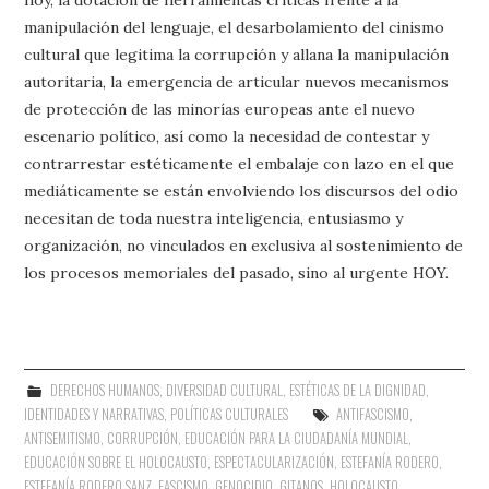
manipulación del lenguaje, el desarbolamiento del cinismo
cultural que legitima la corrupción y allana la manipulación
autoritaria, la emergencia de articular nuevos mecanismos
de protección de las minorías europeas ante el nuevo
escenario político, así como la necesidad de contestar y
contrarrestar estéticamente el embalaje con lazo en el que
mediáticamente se están envolviendo los discursos del odio
necesitan de toda nuestra inteligencia, entusiasmo y
organización, no vinculados en exclusiva al sostenimiento de
los procesos memoriales del pasado, sino al urgente HOY.
DERECHOS HUMANOS
,
DIVERSIDAD CULTURAL
,
ESTÉTICAS DE LA DIGNIDAD
,
IDENTIDADES Y NARRATIVAS
,
POLÍTICAS CULTURALES
ANTIFASCISMO
,
ANTISEMITISMO
,
CORRUPCIÓN
,
EDUCACIÓN PARA LA CIUDADANÍA MUNDIAL
,
EDUCACIÓN SOBRE EL HOLOCAUSTO
,
ESPECTACULARIZACIÓN
,
ESTEFANÍA RODERO
,
ESTEFANÍA RODERO SANZ
,
FASCISMO
,
GENOCIDIO
,
GITANOS
,
HOLOCAUSTO
,