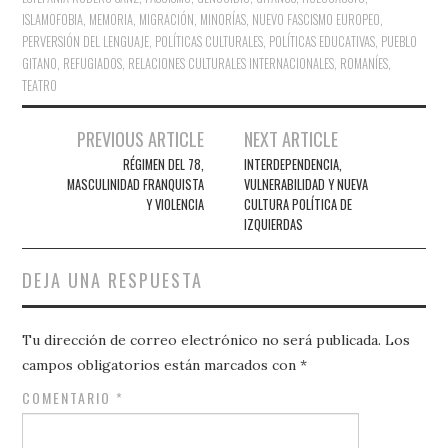
ISLAMOFOBIA
,
MEMORIA
,
MIGRACIÓN
,
MINORÍAS
,
NUEVO FASCISMO EUROPEO
,
PERVERSIÓN DEL LENGUAJE
,
POLÍTICAS CULTURALES
,
POLÍTICAS EDUCATIVAS
,
PUEBLO
GITANO
,
REFUGIADOS
,
RELACIONES CULTURALES INTERNACIONALES
,
ROMANÍES
,
TEATRO
Navegación
PREVIOUS ARTICLE
NEXT ARTICLE
de
RÉGIMEN DEL 78,
INTERDEPENDENCIA,
MASCULINIDAD FRANQUISTA
VULNERABILIDAD Y NUEVA
entradas
Y VIOLENCIA
CULTURA POLÍTICA DE
IZQUIERDAS
DEJA UNA RESPUESTA
Tu dirección de correo electrónico no será publicada.
Los
campos obligatorios están marcados con
*
COMENTARIO
*