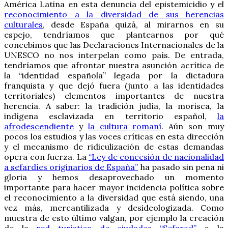
América Latina en esta denuncia del epistemicidio y el
reconocimiento a la diversidad de sus herencias
culturales
, desde España quizá, al mirarnos en su
espejo, tendríamos que plantearnos por qué
concebimos que las Declaraciones Internacionales de la
UNESCO no nos interpelan como país. De entrada,
tendríamos que afrontar nuestra asunción acrítica de
la “identidad española” legada por la dictadura
franquista y que dejó fuera (junto a las identidades
territoriales) elementos importantes de nuestra
herencia. A saber: la tradición judía, la morisca, la
indígena esclavizada en territorio español,
la
afrodescendiente
y
la cultura romaní
. Aún son muy
pocos los estudios y las voces críticas en esta dirección
y el mecanismo de ridiculización de estas demandas
opera con fuerza. La
“Ley de concesión de nacionalidad
a sefardíes originarios de España”
ha pasado sin pena ni
gloria y hemos desaprovechado un momento
importante para hacer mayor incidencia política sobre
el reconocimiento a la diversidad que está siendo, una
vez más, mercantilizada y desideologizada. Como
muestra de esto último valgan, por ejemplo la creación
de la
red turística de ciudades “Sefarad”
o la