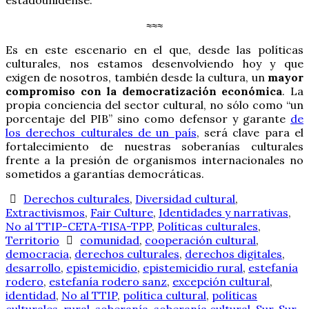
≈≈≈
Es en este escenario en el que, desde las políticas
culturales, nos estamos desenvolviendo hoy y que
exigen de nosotros, también desde la cultura, un
mayor
compromiso con la democratización económica
. La
propia conciencia del sector cultural, no sólo como “un
porcentaje del PIB” sino como defensor y garante
de
los derechos culturales de un país
, será clave para el
fortalecimiento de nuestras soberanías culturales
frente a la presión de organismos internacionales no
sometidos a garantías democráticas.
Derechos culturales
,
Diversidad cultural
,
Extractivismos
,
Fair Culture
,
Identidades y narrativas
,
No al TTIP-CETA-TISA-TPP
,
Políticas culturales
,
Territorio
comunidad
,
cooperación cultural
,
democracia
,
derechos culturales
,
derechos digitales
,
desarrollo
,
epistemicidio
,
epistemicidio rural
,
estefanía
rodero
,
estefanía rodero sanz
,
excepción cultural
,
identidad
,
No al TTIP
,
política cultural
,
políticas
culturales
,
rural
,
soberanía
,
soberanía cultural
,
Sur
,
Sur