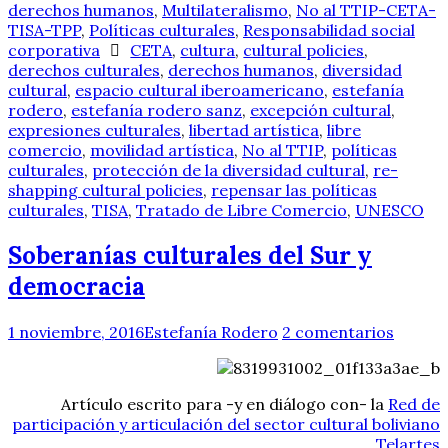
derechos humanos
,
Multilateralismo
,
No al TTIP-CETA-
TISA-TPP
,
Políticas culturales
,
Responsabilidad social
corporativa
CETA
,
cultura
,
cultural policies
,
derechos culturales
,
derechos humanos
,
diversidad
cultural
,
espacio cultural iberoamericano
,
estefanía
rodero
,
estefanía rodero sanz
,
excepción cultural
,
expresiones culturales
,
libertad artística
,
libre
comercio
,
movilidad artística
,
No al TTIP
,
políticas
culturales
,
protección de la diversidad cultural
,
re-
shapping cultural policies
,
repensar las políticas
culturales
,
TISA
,
Tratado de Libre Comercio
,
UNESCO
Soberanías culturales del Sur y
democracia
1 noviembre, 2016
Estefanía Rodero
2 comentarios
Artículo escrito para -y en diálogo con- la
Red de
participación y articulación del sector cultural boliviano
Telartes