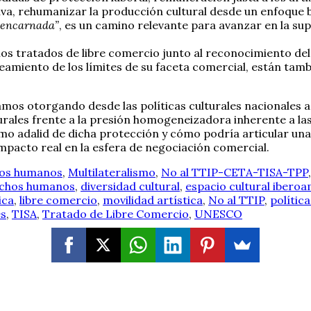
ctiva, rehumanizar la producción cultural desde un enfoqu
“encarnada”
, es un camino relevante para avanzar en la sup
os tratados de libre comercio junto al reconocimiento del 
nteamiento de los límites de su faceta comercial, están tam
mos otorgando desde las políticas culturales nacionales a l
urales frente a la presión homogeneizadora inherente a la
omo adalid de dicha protección y cómo podría articular u
mpacto real en la esfera de negociación comercial.
hos humanos
,
Multilateralismo
,
No al TTIP-CETA-TISA-TPP
chos humanos
,
diversidad cultural
,
espacio cultural ibero
ica
,
libre comercio
,
movilidad artística
,
No al TTIP
,
política
es
,
TISA
,
Tratado de Libre Comercio
,
UNESCO