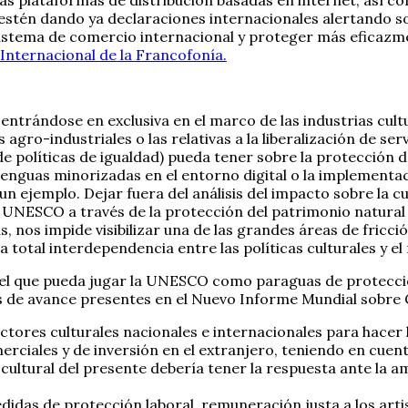
 estén dando ya declaraciones internacionales alertando so
l sistema de comercio internacional y proteger más eficazm
Internacional de la Francofonía.
trándose en exclusiva en el marco de las industrias cultur
agro-industriales o las relativas a la liberalización de se
 de políticas de igualdad) pueda tener sobre la protección d
de lenguas minorizadas en el entorno digital o la implemen
n ejemplo. Dejar fuera del análisis del impacto sobre la cu
a UNESCO a través de la protección del patrimonio natural 
 nos impide visibilizar una de las grandes áreas de fricción
a total interdependencia entre las políticas culturales y e
pel que pueda jugar la UNESCO como paraguas de protección
os de avance presentes en el Nuevo Informe Mundial sobre 
ectores culturales nacionales e internacionales para hacer 
erciales y de inversión en el extranjero, teniendo en cuen
 cultural del presente debería tener la respuesta ante la 
medidas de protección laboral, remuneración justa a los arti