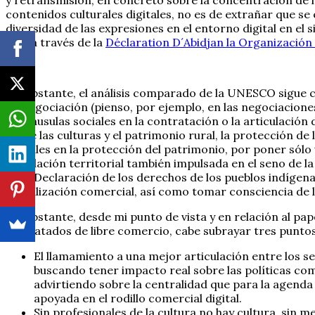
contenidos culturales digitales, no es de extrañar que se
diversidad de las expresiones en el entorno digital en e
julio a través de la
Déclaration D´Abidjan la Organización 
No obstante, el análisis comparado de la UNESCO sigue cen
de negociación (pienso, por ejemplo, en las negociaciones 
de cláusulas sociales en la contratación o la articulación
sobre las culturas y el patrimonio rural, la protección 
actuales en la protección del patrimonio, por poner sólo u
vinculación territorial también impulsada en el seno de l
de la Declaración de los derechos de los pueblos indígenas,
liberalización comercial, así como tomar consciencia de l
No obstante, desde mi punto de vista y en relación al pa
los tratados de libre comercio, cabe subrayar tres punt
El llamamiento a una mejor articulación entre los s
buscando tener impacto real sobre las políticas com
advirtiendo sobre la centralidad que para la agenda
apoyada en el rodillo comercial digital.
Sin profesionales de la cultura no hay cultura, sin 