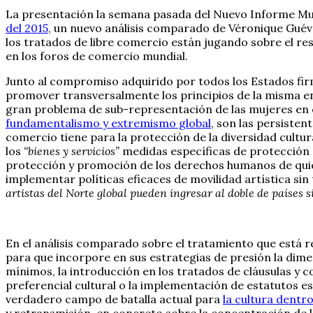
La presentación la semana pasada del Nuevo Informe Mu
del 2015
, un nuevo análisis comparado de Véronique Gu
los tratados de libre comercio están jugando sobre el res
en los foros de comercio mundial.
Junto al compromiso adquirido por todos los Estados firm
promover transversalmente los principios de la misma en e
gran problema de sub-representación de las mujeres en el 
fundamentalismo y extremismo global
, son las persisten
comercio tiene para la protección de la diversidad cultur
los
“bienes y servicios”
medidas específicas de protección a
protección y promoción de los derechos humanos de quien
implementar políticas eficaces de movilidad artística si
artistas del Norte global pueden ingresar al doble de países s
En el análisis comparado sobre el tratamiento que está rec
para que incorpore en sus estrategias de presión la di
mínimos, la introducción en los tratados de cláusulas y 
preferencial cultural o la implementación de estatutos e
verdadero campo de batalla actual para
la cultura dentr
y retransmisión, en concreto sobre la concentración de la