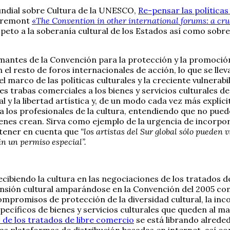
ndial sobre Cultura de la UNESCO,
Re-pensar las políticas
évremont
«The Convention in other international forums: a c
peto a la soberanía cultural de los Estados así como sobre 
antes de la Convención para la protección y la promoción 
l resto de foros internacionales de acción, lo que se lleva
marco de las políticas culturales y la creciente vulnerabil
tes trabas comerciales a los bienes y servicios culturales de
al y la libertad artística y, de un modo cada vez más explí
 los profesionales de la cultura, entendiendo que no pued
es crean. Sirva como ejemplo de la urgencia de incorpora
n tener en cuenta que
“los artistas del Sur global sólo pueden 
in un permiso especial”.
ibiendo la cultura en las negociaciones de los tratados de 
mensión cultural amparándose en la Convención del 2005 
compromisos de protección de la diversidad cultural, la i
specíficos de bienes y servicios culturales que queden al m
o de los tratados de libre comercio
se está librando alreded
s plataformas de distribución basadas en internet, así com