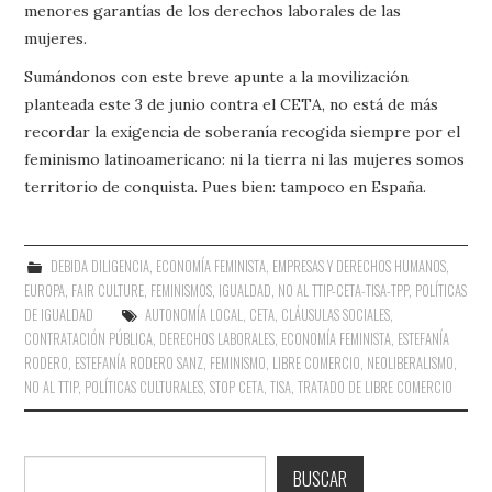
menores garantías de los derechos laborales de las
mujeres.
Sumándonos con este breve apunte a la movilización
planteada este 3 de junio contra el CETA, no está de más
recordar la exigencia de soberanía recogida siempre por el
feminismo latinoamericano: ni la tierra ni las mujeres somos
territorio de conquista. Pues bien: tampoco en España.
DEBIDA DILIGENCIA
,
ECONOMÍA FEMINISTA
,
EMPRESAS Y DERECHOS HUMANOS
,
EUROPA
,
FAIR CULTURE
,
FEMINISMOS
,
IGUALDAD
,
NO AL TTIP-CETA-TISA-TPP
,
POLÍTICAS
DE IGUALDAD
AUTONOMÍA LOCAL
,
CETA
,
CLÁUSULAS SOCIALES
,
CONTRATACIÓN PÚBLICA
,
DERECHOS LABORALES
,
ECONOMÍA FEMINISTA
,
ESTEFANÍA
RODERO
,
ESTEFANÍA RODERO SANZ
,
FEMINISMO
,
LIBRE COMERCIO
,
NEOLIBERALISMO
,
NO AL TTIP
,
POLÍTICAS CULTURALES
,
STOP CETA
,
TISA
,
TRATADO DE LIBRE COMERCIO
Buscar
BUSCAR