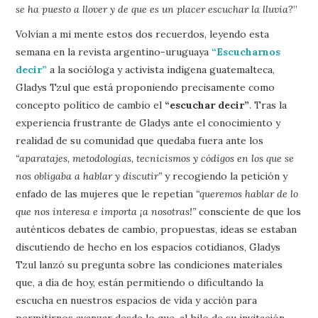
se ha puesto a llover y de que es un placer escuchar la lluvia?
”
Volvían a mi mente estos dos recuerdos, leyendo esta
semana en la revista argentino-uruguaya
“Escucharnos
decir”
a la socióloga y activista indígena guatemalteca,
Gladys Tzul que está proponiendo precisamente como
concepto político de cambio el
“escuchar decir”
. Tras la
experiencia frustrante de Gladys ante el conocimiento y
realidad de su comunidad que quedaba fuera ante los
“aparatajes, metodologías, tecnicismos y códigos en los que se
nos obligaba a hablar y discutir”
y recogiendo la petición y
enfado de las mujeres que le repetían
“queremos hablar de lo
que nos interesa e importa ¡a nosotras!”
consciente de que los
auténticos debates de cambio, propuestas, ideas se estaban
discutiendo de hecho en los espacios cotidianos, Gladys
Tzul lanzó su pregunta sobre las condiciones materiales
que, a día de hoy, están permitiendo o dificultando la
escucha en nuestros espacios de vida y acción para
permitirnos avanzar desde lo que, al hilo de su invitación,