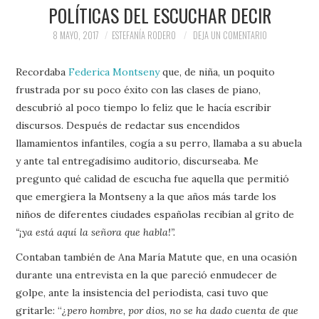
PRENSA Y
POLÍTICAS DEL ESCUCHAR DECIR
8 MAYO, 2017
ESTEFANÍA RODERO
DEJA UN COMENTARIO
COLABORACIONES)
Recordaba
Federica Montseny
que, de niña, un poquito
QUIÉN ES
frustrada por su poco éxito con las clases de piano,
descubrió al poco tiempo lo feliz que le hacía escribir
discursos. Después de redactar sus encendidos
llamamientos infantiles, cogía a su perro, llamaba a su abuela
y ante tal entregadísimo auditorio, discurseaba. Me
pregunto qué calidad de escucha fue aquella que permitió
que emergiera la Montseny a la que años más tarde los
niños de diferentes ciudades españolas recibían al grito de
“¡ya está aquí la señora que habla!”.
Contaban también de Ana María Matute que, en una ocasión
durante una entrevista en la que pareció enmudecer de
golpe, ante la insistencia del periodista, casi tuvo que
gritarle: “
¿pero hombre, por dios, no se ha dado cuenta de que