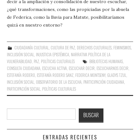
decir a la ampliación y consolidación de nuestro escuchar,
¿qué transformaciones, como las propiciadas por la abuela
de Federica, como la lluvia para Matute, posibilitaríamos
quizá en nuestro entorno?
CIUDADANÍA CULTURAL
,
CULTURA DE PAZ
,
DERECHOS CULTURALES
,
FEMINISMOS
,
INCLUSIÓN SOCIAL
,
INJUSTICIA EPISTÉMICA
,
NARRATIVA POLÍTICA DE LA
VULNERABILIDAD
,
PAZ
,
POLÍTICAS CULTURALES
BIBLIOTECAS HUMANAS
,
CONSULTA CIUDADANA
,
ESCUCHA ACTIVA
,
ESCUCHAR DECIR
,
ESCUCHARNOS DECIR
,
ESTEFANÍA RODERO
,
ESTEFANÍA RODERO SANZ
,
FEDERICA MONTSENY
,
GLADYS TZUL
,
INCLUSIÓN SOCIAL
,
OBSERVATORIO DE LA ESCUCHA
,
PARTICIPACIÓN CIUDADANA
,
PARTICIPACIÓN SOCIAL
,
POLÍTICAS CULTURALES
Buscar
BUSCAR
ENTRADAS RECIENTES