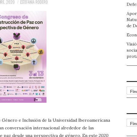
RE, 2020
ESTEFANÍA RODERO
Defen
Apor
Natu
de D
Econo
Visió
socia
prot
Arch
e Género e Inclusión de la Universidad Iberoamericana
Cate
an conversación internacional alrededor de las
 de paz desde una perspectiva de género. En este 2020