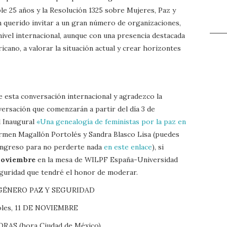
ple 25 años y la Resolución 1325 sobre Mujeres, Paz y
n querido invitar a un gran número de organizaciones,
 nivel internacional, aunque con una presencia destacada
cano, a valorar la situación actual y crear horizontes
e esta conversación internacional y agradezco la
nversación que comenzarán a partir del día 3 de
l Inaugural
«Una genealogía de feministas por la paz en
rmen Magallón Portolés y Sandra Blasco Lisa (puedes
ongreso para no perderte nada
en este enlace
), si
 noviembre
en la mesa de WILPF España-Universidad
guridad que tendré el honor de moderar.
 GÉNERO PAZ Y SEGURIDAD
oles, 11 DE NOVIEMBRE
ORAS (hora Ciudad de México)