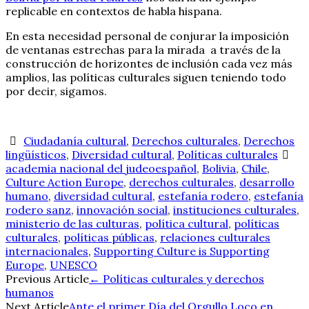
replicable en contextos de habla hispana.
En esta necesidad personal de conjurar la imposición
de ventanas estrechas para la mirada a través de la
construcción de horizontes de inclusión cada vez más
amplios, las políticas culturales siguen teniendo todo
por decir, sigamos.
Ciudadanía cultural
,
Derechos culturales
,
Derechos
lingüísticos
,
Diversidad cultural
,
Políticas culturales
academia nacional del judeoespañol
,
Bolivia
,
Chile
,
Culture Action Europe
,
derechos culturales
,
desarrollo
humano
,
diversidad cultural
,
estefanía rodero
,
estefanía
rodero sanz
,
innovación social
,
instituciones culturales
,
ministerio de las culturas
,
política cultural
,
políticas
culturales
,
políticas públicas
,
relaciones culturales
internacionales
,
Supporting Culture is Supporting
Europe
,
UNESCO
Navegación
Previous Article
←
Políticas culturales y derechos
humanos
de
Next Article
Ante el primer Día del Orgullo Loco en