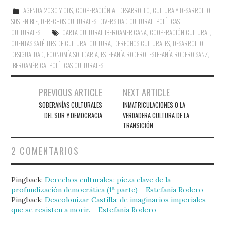
AGENDA 2030 Y ODS
,
COOPERACIÓN AL DESARROLLO
,
CULTURA Y DESARROLLO
SOSTENIBLE
,
DERECHOS CULTURALES
,
DIVERSIDAD CULTURAL
,
POLÍTICAS
CULTURALES
CARTA CULTURAL IBEROAMERICANA
,
COOPERACIÓN CULTURAL
,
CUENTAS SATÉLITES DE CULTURA
,
CULTURA
,
DERECHOS CULTURALES
,
DESARROLLO
,
DESIGUALDAD
,
ECONOMÍA SOLIDARIA
,
ESTEFANÍA RODERO
,
ESTEFANÍA RODERO SANZ
,
IBEROAMÉRICA
,
POLÍTICAS CULTURALES
Navegación
PREVIOUS ARTICLE
NEXT ARTICLE
de
SOBERANÍAS CULTURALES
INMATRICULACIONES O LA
DEL SUR Y DEMOCRACIA
VERDADERA CULTURA DE LA
entradas
TRANSICIÓN
2 COMENTARIOS
Pingback:
Derechos culturales: pieza clave de la
profundización democrática (1ª parte) – Estefanía Rodero
Pingback:
Descolonizar Castilla: de imaginarios imperiales
que se resisten a morir. – Estefanía Rodero