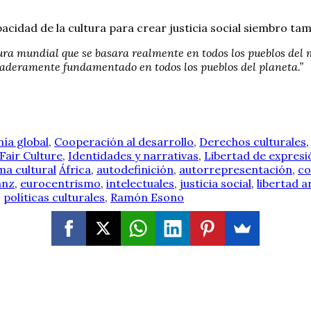
pacidad de la cultura para crear justicia social siembro ta
ura mundial que se basara realmente en todos los pueblos del 
daderamente fundamentado en todos los pueblos del planeta.”
ía global
,
Cooperación al desarrollo
,
Derechos culturales
Fair Culture
,
Identidades y narrativas
,
Libertad de expresi
a cultural
África
,
autodefinición
,
autorrepresentación
,
co
anz
,
eurocentrismo
,
intelectuales
,
justicia social
,
libertad a
,
políticas culturales
,
Ramón Esono