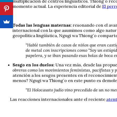
multiplicación de centros lingüísticos. Thiong´o re
momento actual. La experiencia editorial de
El perr
Todas las lenguas maternas:
resonando con el ava
internacional con la que asumimos como algo natural
geopolítica lingüística, Ngugi wa Thiong´o compart
“Hablé también de casos de niños que eran casti
de metal con inscripciones como “Soy un estúpido
papelera, y se iban pasando esas bolas de boca en
Sesgo en los duelos:
Una vez más, desde las propues
obreras como los movimientos feministas, pacifistas y p
atención a los sesgos presentes en el reconocimiento 
menos? Ngugi wa Thiong´o en este punto es demole
“El Holocausto judío vino precedido de un no me
Las reacciones internacionales ante el reciente
aten