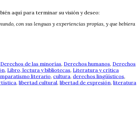
mbién aquí para terminar su visión y deseo:
mundo, con sus lenguas y experiencias propias, y que bebiera
,
Derechos de las minorías
,
Derechos humanos
,
Derechos
ón
,
Libro, lectura y bibliotecas
,
Literatura y crítica
mparatismo literario
,
cultura
,
derechos lingüísticos
,
rtística
,
libertad cultural
,
libertad de expresión
,
literatura