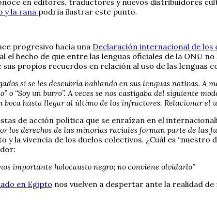
conoce en editores, traductores y nuevos distribuidores cul
o y la rana
podría ilustrar este punto.
nce progresivo hacia una
Declaración internacional de los 
 el hecho de que entre las lenguas oficiales de la ONU no
e sus propios recuerdos en relación al uso de las lenguas
gados si se les descubría hablando en sus lenguas nativas. A m
” o “Soy un burro”. A veces se nos castigaba del siguiente modo
 boca hasta llegar al último de los infractores. Relacionar el 
tas de acción política que se enraízan en el internacional
or los derechos de las minorías raciales forman parte de las 
y la vivencia de los duelos colectivos. ¿Cuál es “nuestro do
dor:
nos importante holocausto negro; no conviene olvidarlo”
tado en Egipto
nos vuelven a despertar ante la realidad de