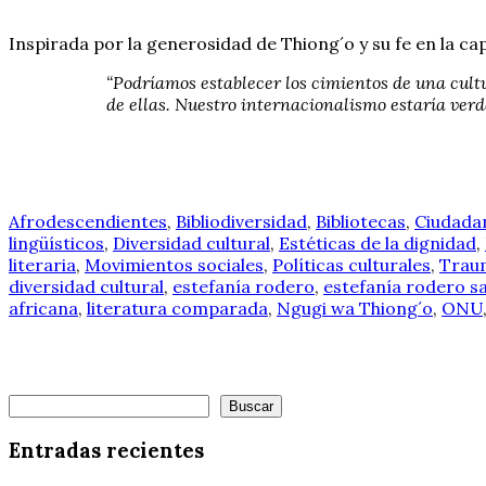
Inspirada por la generosidad de Thiong´o y su fe en la ca
“Podríamos establecer los cimientos de una cult
de ellas. Nuestro internacionalismo estaría ver
Afrodescendientes
,
Bibliodiversidad
,
Bibliotecas
,
Ciudadan
lingüísticos
,
Diversidad cultural
,
Estéticas de la dignidad
,
literaria
,
Movimientos sociales
,
Políticas culturales
,
Traum
diversidad cultural
,
estefanía rodero
,
estefanía rodero s
africana
,
literatura comparada
,
Ngugi wa Thiong´o
,
ONU
Buscar
Buscar
Entradas recientes