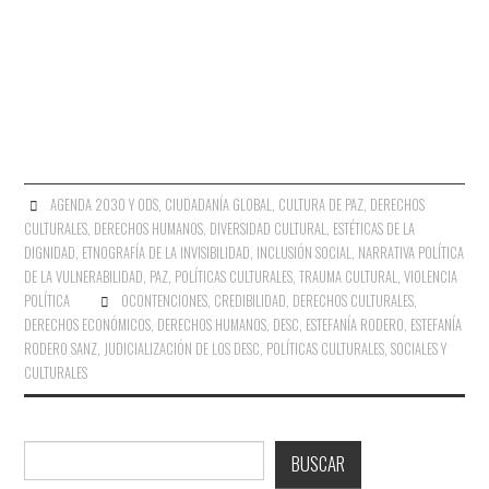
AGENDA 2030 Y ODS
,
CIUDADANÍA GLOBAL
,
CULTURA DE PAZ
,
DERECHOS
CULTURALES
,
DERECHOS HUMANOS
,
DIVERSIDAD CULTURAL
,
ESTÉTICAS DE LA
DIGNIDAD
,
ETNOGRAFÍA DE LA INVISIBILIDAD
,
INCLUSIÓN SOCIAL
,
NARRATIVA POLÍTICA
DE LA VULNERABILIDAD
,
PAZ
,
POLÍTICAS CULTURALES
,
TRAUMA CULTURAL
,
VIOLENCIA
POLÍTICA
0CONTENCIONES
,
CREDIBILIDAD
,
DERECHOS CULTURALES
,
DERECHOS ECONÓMICOS
,
DERECHOS HUMANOS
,
DESC
,
ESTEFANÍA RODERO
,
ESTEFANÍA
RODERO SANZ
,
JUDICIALIZACIÓN DE LOS DESC
,
POLÍTICAS CULTURALES
,
SOCIALES Y
CULTURALES
Buscar
BUSCAR