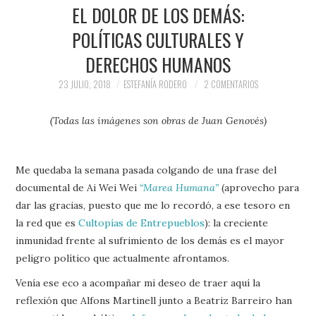
PRENSA Y
EL DOLOR DE LOS DEMÁS:
POLÍTICAS CULTURALES Y
COLABORACIONES)
DERECHOS HUMANOS
QUIÉN ES
23 JULIO, 2018
ESTEFANÍA RODERO
2 COMENTARIOS
(Todas las imágenes son obras de Juan Genovés)
Me quedaba la semana pasada colgando de una frase del
documental de Ai Wei Wei
“Marea Humana”
(aprovecho para
dar las gracias, puesto que me lo recordó, a ese tesoro en
la red que es
Cultopías de Entrepueblos
): la creciente
inmunidad frente al sufrimiento de los demás es el mayor
peligro político que actualmente afrontamos.
Venía ese eco a acompañar mi deseo de traer aquí la
reflexión que Alfons Martinell junto a Beatriz Barreiro han