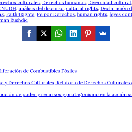
rechos culturales
,
Derechos humanos
,
Diversidad cultural
CNUDH
,
análisis del discurso
,
cultural rights
,
Declaración d
nz
,
Faith4Rights
,
Fe por Derechos
,
human rights
,
leyes cont
lman Rushdie
liferación de Combustibles Fósiles
a y Derechos Culturales, Relatora de Derechos Culturales
ribución de poder y recursos y protagonismo en la acción so