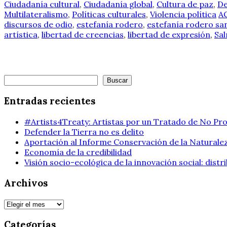
Ciudadanía cultural
,
Ciudadanía global
,
Cultura de paz
,
De
Multilateralismo
,
Políticas culturales
,
Violencia política
A
discursos de odio
,
estefanía rodero
,
estefanía rodero sa
artística
,
libertad de creencias
,
libertad de expresión
,
Sa
Buscar
Buscar
Entradas recientes
#Artists4Treaty: Artistas por un Tratado de No Pro
Defender la Tierra no es delito
Aportación al Informe Conservación de la Naturalez
Economía de la credibilidad
Visión socio-ecológica de la innovación social: dist
Archivos
Archivos
Categorías