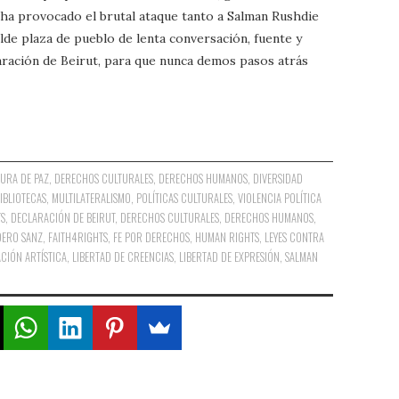
 ha provocado el brutal ataque tanto a Salman Rushdie
de plaza de pueblo de lenta conversación, fuente y
laración de Beirut, para que nunca demos pasos atrás
URA DE PAZ
,
DERECHOS CULTURALES
,
DERECHOS HUMANOS
,
DIVERSIDAD
BIBLIOTECAS
,
MULTILATERALISMO
,
POLÍTICAS CULTURALES
,
VIOLENCIA POLÍTICA
TS
,
DECLARACIÓN DE BEIRUT
,
DERECHOS CULTURALES
,
DERECHOS HUMANOS
,
DERO SANZ
,
FAITH4RIGHTS
,
FE POR DERECHOS
,
HUMAN RIGHTS
,
LEYES CONTRA
CIÓN ARTÍSTICA
,
LIBERTAD DE CREENCIAS
,
LIBERTAD DE EXPRESIÓN
,
SALMAN