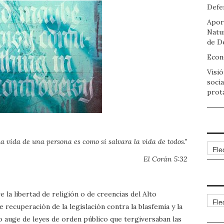
Defen
Apor
Natu
de D
Econo
Visió
socia
prot
la vida de una persona es como si salvara la vida de todos.”
Arch
El Corán 5:32
 la libertad de religión o de creencias del Alto
Cate
ecuperación de la legislación contra la blasfemia y la
vo auge de leyes de orden público que tergiversaban las