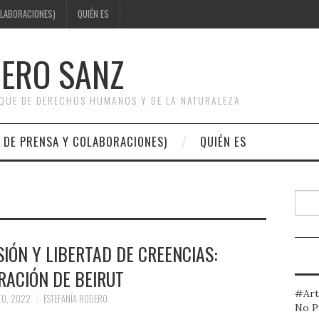
OLABORACIONES)
QUIÉN ES
DERO SANZ
OQUE DE DERECHOS HUMANOS Y DE LA NATURALEZA
 DE PRENSA Y COLABORACIONES)
QUIÉN ES
Busc
IÓN Y LIBERTAD DE CREENCIAS:
RACIÓN DE BEIRUT
#Art
TO, 2022
ESTEFANÍA RODERO
No P