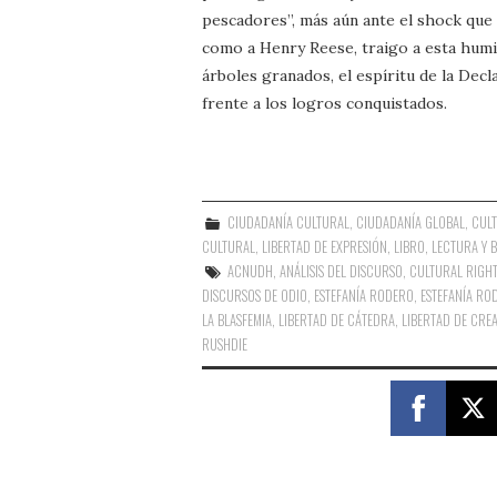
pescadores”, más aún ante el shock que
como a Henry Reese, traigo a esta humil
árboles granados, el espíritu de la Dec
frente a los logros conquistados.
CIUDADANÍA CULTURAL
,
CIUDADANÍA GLOBAL
,
CULT
CULTURAL
,
LIBERTAD DE EXPRESIÓN
,
LIBRO, LECTURA Y 
ACNUDH
,
ANÁLISIS DEL DISCURSO
,
CULTURAL RIGH
DISCURSOS DE ODIO
,
ESTEFANÍA RODERO
,
ESTEFANÍA RO
LA BLASFEMIA
,
LIBERTAD DE CÁTEDRA
,
LIBERTAD DE CREA
RUSHDIE