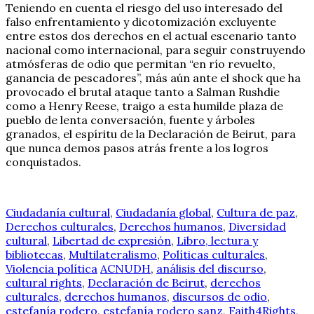
Teniendo en cuenta el riesgo del uso interesado del
falso enfrentamiento y dicotomización excluyente
entre estos dos derechos en el actual escenario tanto
nacional como internacional, para seguir construyendo
atmósferas de odio que permitan “en río revuelto,
ganancia de pescadores”, más aún ante el shock que ha
provocado el brutal ataque tanto a Salman Rushdie
como a Henry Reese, traigo a esta humilde plaza de
pueblo de lenta conversación, fuente y árboles
granados, el espíritu de la Declaración de Beirut, para
que nunca demos pasos atrás frente a los logros
conquistados.
Ciudadanía cultural
,
Ciudadanía global
,
Cultura de paz
,
Derechos culturales
,
Derechos humanos
,
Diversidad
cultural
,
Libertad de expresión
,
Libro, lectura y
bibliotecas
,
Multilateralismo
,
Políticas culturales
,
Violencia política
ACNUDH
,
análisis del discurso
,
cultural rights
,
Declaración de Beirut
,
derechos
culturales
,
derechos humanos
,
discursos de odio
,
estefanía rodero
,
estefanía rodero sanz
,
Faith4Rights
,