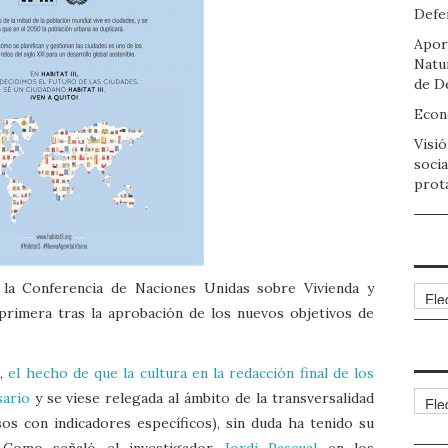
Defen
Apor
Natu
de D
Econo
Visió
socia
prot
 la Conferencia de Naciones Unidas sobre Vivienda y
Arch
 primera tras la aprobación de los nuevos objetivos de
s,
el hecho de que la cultura en la redacción final de los
Cate
sario
y se viese relegada al ámbito de la transversalidad
s con indicadores específicos), sin duda ha tenido su
 Como señaló el investigador
Jordi Pascual
en los