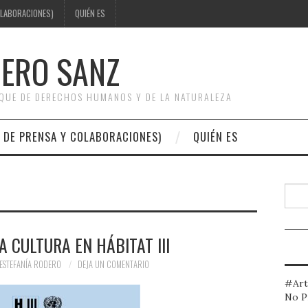
OLABORACIONES)
QUIÉN ES
DERO SANZ
OQUE DE DERECHOS HUMANOS Y DE LA NATURALEZA
 DE PRENSA Y COLABORACIONES)
QUIÉN ES
Busc
A CULTURA EN HÁBITAT III
ESTEFANÍA RODERO
DEJA UN COMENTARIO
#Art
No P