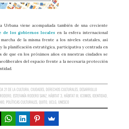
a Urbana viene acompañada también de una creciente
 de los gobiernos locales
en la esfera internacional
marcha de la misma frente a los niveles estatales, así
la planificación estratégica, participativa y centrada en
es de que en los próximos años en nuestras ciudades se
 neoliberales del espacio frente a la necesaria protección
ntidad.
DA 21 DE LA CULTURA
,
CIUDADES
,
DERECHOS CULTURALES
,
DESARROLLO
 RODERO
,
ESTEFANÍA RODERO SANZ
,
HÁBITAT 3
,
HÁBITAT III
,
ICOMOS
,
IDENTIDAD
,
NIO
,
POLÍTICAS CULTURALES
,
QUITO
,
UCLG
,
UNESCO