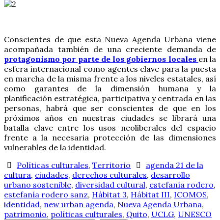
Conscientes de que esta Nueva Agenda Urbana viene
acompañada también de una creciente demanda de
protagonismo por parte de los gobiernos locales
en la
esfera internacional como agentes clave para la puesta
en marcha de la misma frente a los niveles estatales, así
como garantes de la dimensión humana y la
planificación estratégica, participativa y centrada en las
personas, habrá que ser conscientes de que en los
próximos años en nuestras ciudades se librará una
batalla clave entre los usos neoliberales del espacio
frente a la necesaria protección de las dimensiones
vulnerables de la identidad.
Políticas culturales
,
Territorio
agenda 21 de la
cultura
,
ciudades
,
derechos culturales
,
desarrollo
urbano sostenible
,
diversidad cultural
,
estefanía rodero
,
estefanía rodero sanz
,
Hábitat 3
,
Hábitat III
,
ICOMOS
,
identidad
,
new urban agenda
,
Nueva Agenda Urbana
,
patrimonio
,
políticas culturales
,
Quito
,
UCLG
,
UNESCO