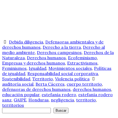
Debida diligencia
,
Defensoras ambientales y de
derechos humanos
,
Derecho a la tierra
,
Derecho al
medio ambiente
,
Derechos campesinos
,
Derechos de la
Naturaleza
,
Derechos humanos
,
Ecofeminismo
,
Empresas y derechos humanos
,
Extractivismos
,
Feminismos
,
Igualdad
,
Movimientos sociales
,
Políticas
de igualdad
,
Responsabilidad social corporativa
,
Sostenibilidad
,
Territorio
,
Violencia política
auditoría social
,
Berta Cáceres
,
cuerpo territorio
,
defensoras de derechos humanos
,
derechos humanos
,
educación popular
,
estefanía rodero
,
estefanía rodero
sanz
,
GAIPE
,
Honduras
,
negligencia
,
territorio
,
territorios
Buscar
Buscar