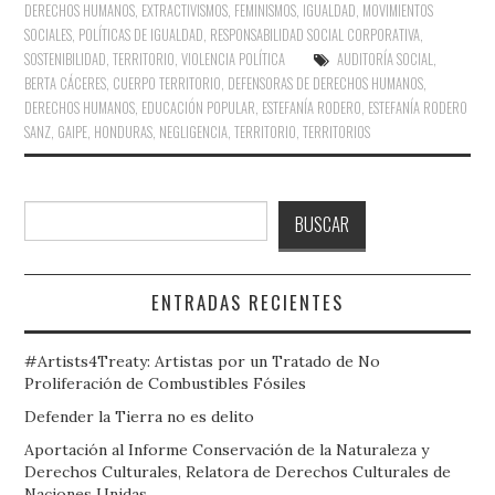
DERECHOS HUMANOS
,
EXTRACTIVISMOS
,
FEMINISMOS
,
IGUALDAD
,
MOVIMIENTOS
SOCIALES
,
POLÍTICAS DE IGUALDAD
,
RESPONSABILIDAD SOCIAL CORPORATIVA
,
SOSTENIBILIDAD
,
TERRITORIO
,
VIOLENCIA POLÍTICA
AUDITORÍA SOCIAL
,
BERTA CÁCERES
,
CUERPO TERRITORIO
,
DEFENSORAS DE DERECHOS HUMANOS
,
DERECHOS HUMANOS
,
EDUCACIÓN POPULAR
,
ESTEFANÍA RODERO
,
ESTEFANÍA RODERO
SANZ
,
GAIPE
,
HONDURAS
,
NEGLIGENCIA
,
TERRITORIO
,
TERRITORIOS
Buscar
BUSCAR
ENTRADAS RECIENTES
#Artists4Treaty: Artistas por un Tratado de No
Proliferación de Combustibles Fósiles
Defender la Tierra no es delito
Aportación al Informe Conservación de la Naturaleza y
Derechos Culturales, Relatora de Derechos Culturales de
Naciones Unidas