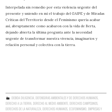
Interpelada sin remedio por esta violencia urgente del
presente y uniendo en mí el trabajo del GAIPE y de Miradas
Críticas del Territorio desde el Feminismo quería acabar
así, abruptamente como acabaron con la vida de Berta,
dejando abierta la última pregunta ante la necesidad
urgente de transformar nuestra vivencia, imaginarios y
relación personal y colectiva con la tierra.
DEBIDA DILIGENCIA
,
DEFENSORAS AMBIENTALES Y DE DERECHOS HUMANOS
,
DERECHO A LA TIERRA
,
DERECHO AL MEDIO AMBIENTE
,
DERECHOS CAMPESINOS
,
DERECHOS DE LA NATURALEZA
,
DERECHOS HUMANOS
,
ECOFEMINISMO
,
EMPRESAS Y